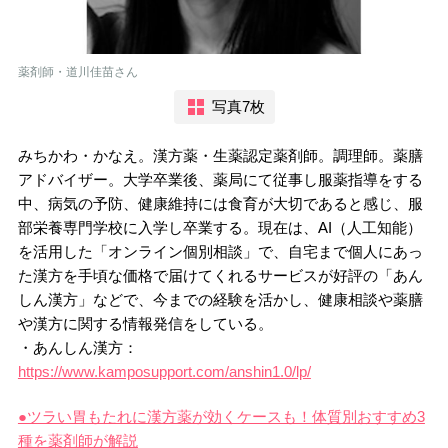
薬剤師・道川佳苗さん
写真7枚
みちかわ・かなえ。漢方薬・生薬認定薬剤師。調理師。薬膳
アドバイザー。大学卒業後、薬局にて従事し服薬指導をする
中、病気の予防、健康維持には食育が大切であると感じ、服
部栄養専門学校に入学し卒業する。現在は、AI（人工知能）
を活用した「オンライン個別相談」で、自宅まで個人にあっ
た漢方を手頃な価格で届けてくれるサービスが好評の「あん
しん漢方」などで、今までの経験を活かし、健康相談や薬膳
や漢方に関する情報発信をしている。
・あんしん漢方：
https://www.kamposupport.com/anshin1.0/lp/
●ツラい胃もたれに漢方薬が効くケースも！体質別おすすめ3
種を薬剤師が解説