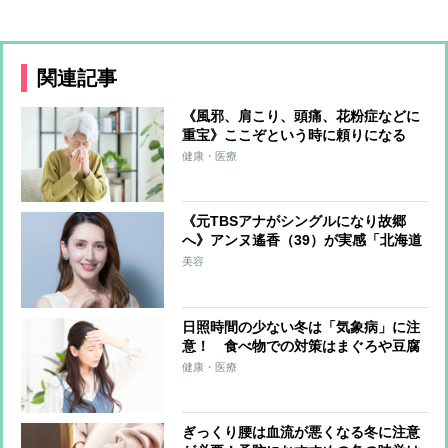
関連記事
《風邪、肩こり、頭痛、花粉症などに
重宝》ここぞという時に頼りになる
「葛根湯」 充分な効果を実感するた
健康・医療
めの“正しい飲み方”と“注意すべきこ
と”
《元TBSアナがシングルになり故郷
へ》アンヌ遙香（39）が実感「北海道
のアラフォーは肌がきれい」極寒に負
美容
けない美肌作りの極意とは
日照時間の少ない冬は「気象病」に注
意！ 食べ物での対策はまぐろや豆腐
【医師解説】
健康・医療
ぎっくり腰は血流が悪くなる冬に注意