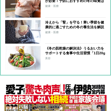
が必要！予防におすすめの冬の味覚は
大根や鮭
健康・医療
冷えから「腎」を守る！寒い季節を健
康的に過ごすための冬の養生法を解説
健康・医療
《冬の肌乾燥の解決法》うるおい力を
サポートする食事や生活習慣「1日20g
の油脂を」「外出時はマスクで保湿」
美容