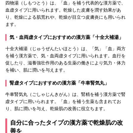
四物湯（しもつとう）は、「血」を補う代表的な漢方薬で、
血虚タイプに用いられます。乾燥した皮膚を潤す効果があ
り、乾燥による肌荒れや、乾燥が目立つ皮膚炎にも用いられ
ます。
気・血両虚タイプにおすすめの漢方薬「十全大補湯」
十全大補湯（じゅうぜんたいほとう）は、「気」「血」両方
を補う漢方薬で、気・血両虚タイプに用いられます。血行を
促したり、滋養強壮作用のある生薬の働きにより気力・体力
を補い、肌に潤いを与えます。
腎虚タイプにおすすめの漢方薬「牛車腎気丸」
牛車腎気丸（ごしゃじんきがん）は、腎精を補う漢方薬で腎
虚タイプに用いられます。「血」を補う生薬も含まれてお
り、肌に潤いを与え、乾燥肌の改善に役立ちます。
自分に合ったタイプの漢方薬で乾燥肌の改
善を