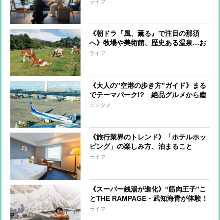
オフ、【飛行機】当日の空席利用で
ライフ
50〜60%割引、【ホテル】50%オフや
無料アップグレードも
《朝ドラ『風、薫る』で注目の那須
へ》牧場や美術館、歴史ある温泉…お
すすめの「大人のお散歩」スポット
ライフ
《大人の”空港の歩き方”ガイド》まる
でテーマパーク!? 絶品グルメから癒
しの温泉、極上スイーツ、お土産、江
エンタメ
戸文化まで
《旅行業界のトレンド》「ホテルホッ
ピング」の楽しみ方、泊まること
を“体験”として捉え、1泊目と2泊目で
ライフ
違うホテルを利用 ユニークな体験が
できるホテル3軒を紹介
《スーパー銭湯が進化》“筋肉王子”こ
とTHE RAMPAGE・武知海青が体験！
「絶景＆美食」「都会のオアシス」な
ライフ
どプロ厳選の施設を紹介