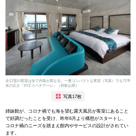
全12室の客室は全て内装が異なる。一番コンパクトな客室（写真）でも72平
米の広さ「XYZ スペチアーレ」（和歌山県）
写真17枚
姉妹館が、コロナ禍でも海を望む露天風呂が客室にあること
で好調だったことを受け、昨年6月より構想がスタートし、
コロナ禍のニーズを踏まえ館内やサービスの設計がされてい
ます。