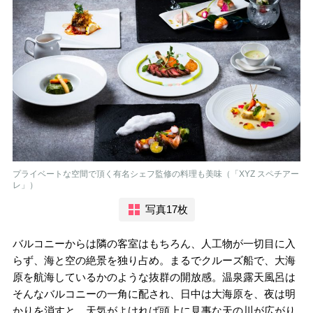
プライベートな空間で頂く有名シェフ監修の料理も美味（「XYZ スペチアー
レ」）
写真17枚
バルコニーからは隣の客室はもちろん、人工物が一切目に入
らず、海と空の絶景を独り占め。まるでクルーズ船で、大海
原を航海しているかのような抜群の開放感。温泉露天風呂は
そんなバルコニーの一角に配され、日中は大海原を、夜は明
かりを消すと、天気がよければ頭上に見事な天の川が広がり