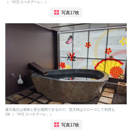
（「XYZ スペチアーレ」）
写真17枚
露天風呂は屋根と壁を開閉できるので、荒天時はクローズして利用も
OK（「XYZ スペチアーレ」）
写真17枚