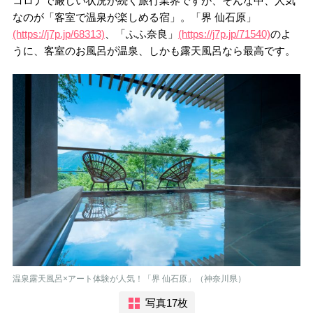
コロナで厳しい状況が続く旅行業界ですが、そんな中、人気
なのが「客室で温泉が楽しめる宿」。「界 仙石原」
(https://j7p.jp/68313)
、「ふふ奈良」
(https://j7p.jp/71540)
のよ
うに、客室のお風呂が温泉、しかも露天風呂なら最高です。
温泉露天風呂×アート体験が人気！「界 仙石原」（神奈川県）
写真17枚