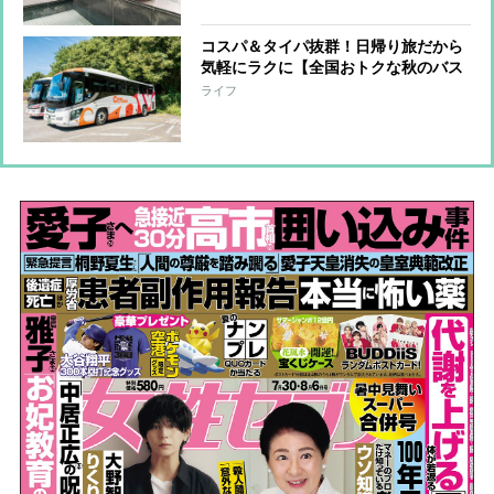
コスパ＆タイパ抜群！日帰り旅だから
気軽にラクに【全国おトクな秋のバス
ツアー】を一挙紹介！グルメ・紅葉・
ライフ
温泉・開運スポットなど