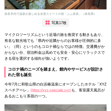
奈良市内で温泉が楽しめる全室スイートの宿「ふふ奈良」（奈良県）
写真17枚
マイクロツーリズムという近場の旅を推奨する動きもあり、
有名な観光地でも「県内や近隣からのお客様が圧倒的に多
い」（同）というのもコロナ禍ならではの特徴。交通費がか
からない分、宿泊料金は高めでも安全・安心にリラックスで
きる宿を選択する傾向が強いようです。
コロナ禍のニーズを踏まえ、館内やサービスが設計さ
れた宿も誕生
今年7月に和歌山県の白浜椿温泉にオープンしたホテル「XYZ
スペチアーレ」
(https://xyz-speciale.xyz)
も、客室露天風呂が
あるおこもり系宿の一つ。