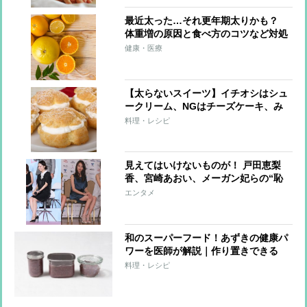
最近太った…それ更年期太りかも？
体重増の原因と食べ方のコツなど対処
法
健康・医療
【太らないスイーツ】イチオシはシュ
ークリーム、NGはチーズケーキ、み
たらし団子
料理・レシピ
見えてはいけないものが！ 戸田恵梨
香、宮崎あおい、メーガン妃らの“恥
ずかしい”写真
エンタメ
和のスーパーフード！あずきの健康パ
ワーを医師が解説｜作り置きできる
「煮あずき」レシピも
料理・レシピ