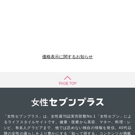
価格表示に関するお知らせ
PAGE TOP
「女性セブンプラス」は、女性週刊誌実売部数No.1「女性セブン」によ
るライフスタイルサイトです。健康・医療から美容、マネー、料理・レ
シピ、有名人グラビアまで、他では読めない独自の情報を発信。40代以
降の女性の暮らしをより豊かにする「知って得する」コンテンツが満載