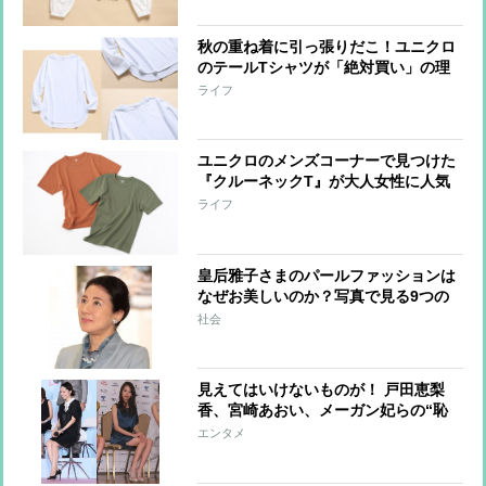
秋の重ね着に引っ張りだこ！ユニクロ
のテールTシャツが「絶対買い」の理
由とは？
ライフ
ユニクロのメンズコーナーで見つけた
『クルーネックT』が大人女性に人気
の理由
ライフ
皇后雅子さまのパールファッションは
なぜお美しいのか？写真で見る9つの
コーデ
社会
見えてはいけないものが！ 戸田恵梨
香、宮崎あおい、メーガン妃らの“恥
ずかしい”写真
エンタメ