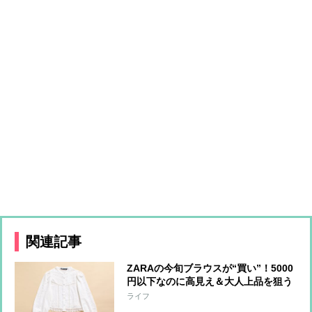
関連記事
ZARAの今旬ブラウスが“買い”！5000
円以下なのに高見え＆大人上品を狙う
テクニック
ライフ