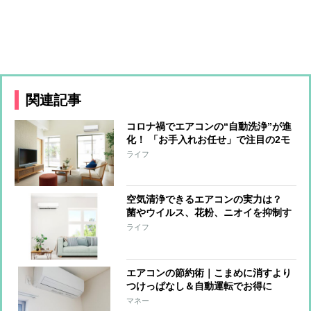
関連記事
コロナ禍でエアコンの“自動洗浄”が進
化！ 「お手入れお任せ」で注目の2モ
デル登場
ライフ
空気清浄できるエアコンの実力は？
菌やウイルス、花粉、ニオイを抑制す
るエアコン3選
ライフ
エアコンの節約術｜こまめに消すより
つけっぱなし＆自動運転でお得に
マネー