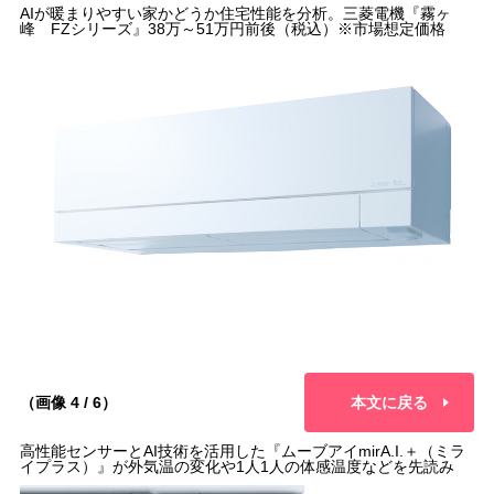
AIが暖まりやすい家かどうか住宅性能を分析。三菱電機『霧ヶ
峰 FZシリーズ』38万～51万円前後（税込）※市場想定価格
（画像 4 / 6）
本文に戻る
高性能センサーとAI技術を活用した『ムーブアイmirA.I.＋（ミラ
イプラス）』が外気温の変化や1人1人の体感温度などを先読み