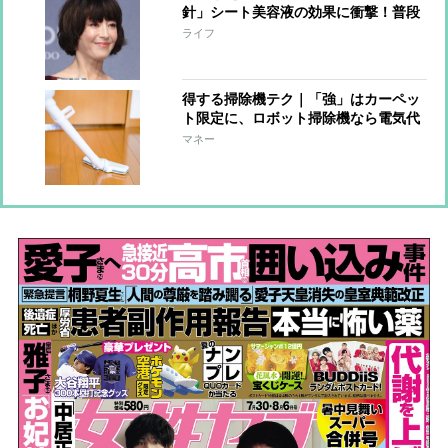
針」シート美容液の効果に衝撃！普段
の美容法も明かす
ライフ
得する掃除機テク｜「強」はカーペッ
ト限定に、ロボット掃除機なら電気代
4分の1
マネー