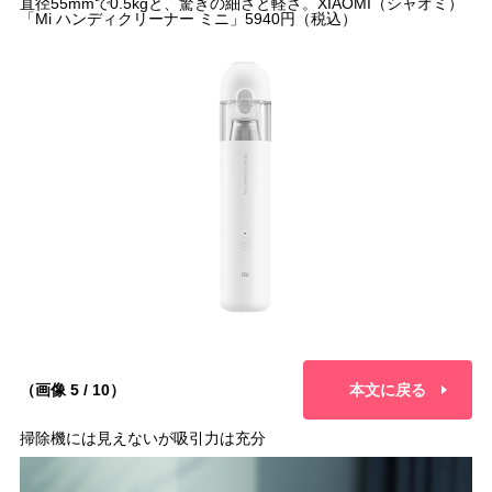
直径55mmで0.5kgと、驚きの細さと軽さ。XIAOMI（シャオミ）
「Mi ハンディクリーナー ミニ」5940円（税込）
（画像 5 / 10）
本文に戻る
掃除機には見えないが吸引力は充分