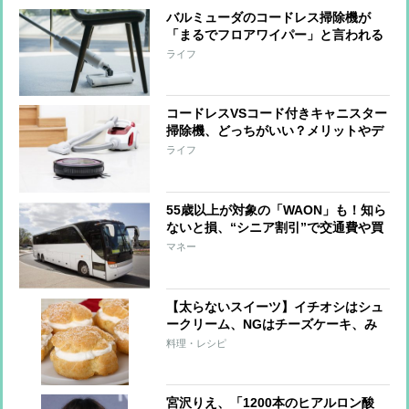
バルミューダのコードレス掃除機が
「まるでフロアワイパー」と言われる
理由【スマート家電レビュー】
ライフ
コードレスVSコード付きキャニスター
掃除機、どっちがいい？メリットやデ
メリット、最新モデルを紹介！
ライフ
55歳以上が対象の「WAON」も！知ら
ないと損、“シニア割引”で交通費や買
い物がお得に
マネー
【太らないスイーツ】イチオシはシュ
ークリーム、NGはチーズケーキ、み
たらし団子
料理・レシピ
宮沢りえ、「1200本のヒアルロン酸