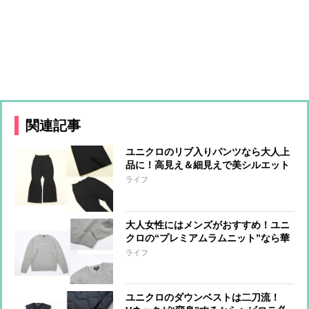
関連記事
ユニクロのリブ入りパンツなら大人上
品に！高見え＆細見えで美シルエット
が叶う
ライフ
大人女性にはメンズがおすすめ！ユニ
クロの“プレミアムラムニット”なら華
奢見えスタイルに
ライフ
ユニクロのダウンベストは二刀流！