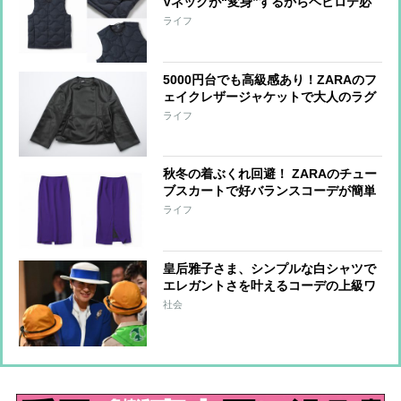
Vネックが“変身”するからヘビロテ必
至
ライフ
5000円台でも高級感あり！ZARAのフ
ェイクレザージャケットで大人のラグ
ジュアリーコーデが叶う
ライフ
秋冬の着ぶくれ回避！ ZARAのチュー
ブスカートで好バランスコーデが簡単
に
ライフ
皇后雅子さま、シンプルな白シャツで
エレガントさを叶えるコーデの上級ワ
ザ
社会