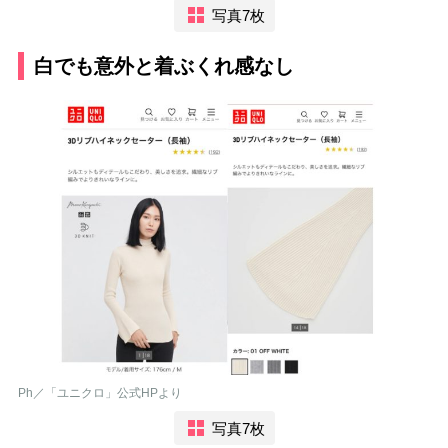
写真7枚
白でも意外と着ぶくれ感なし
Ph／「ユニクロ」公式HPより
写真7枚