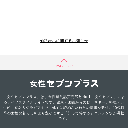
価格表示に関するお知らせ
PAGE TOP
「女性セブンプラス」は、女性週刊誌実売部数No.1「女性セブン」によ
るライフスタイルサイトです。健康・医療から美容、マネー、料理・レ
シピ、有名人グラビアまで、他では読めない独自の情報を発信。40代以
降の女性の暮らしをより豊かにする「知って得する」コンテンツが満載
です。