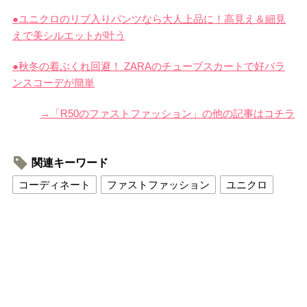
●ユニクロのリブ入りパンツなら大人上品に！高見え＆細見
えで美シルエットが叶う
●秋冬の着ぶくれ回避！ ZARAのチューブスカートで好バラ
ンスコーデが簡単
→「R50のファストファッション」の他の記事はコチラ
関連キーワード
コーディネート
ファストファッション
ユニクロ