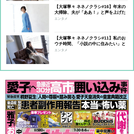
【大塚寧々 ネネノクラシ#16】年末の
大掃除、夫が「ああ！」と声を上げた
ワケ
エンタメ
【大塚寧々 ネネノクラシ#11】私のお
ウチ時間、「小説の中に住みたい」と
思った時代小説
エンタメ