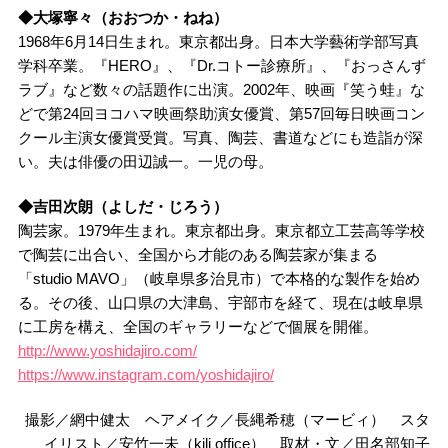
◆大塚寧々（おおつか・ねね）
1968年6月14日生まれ。東京都出身。日本大学藝術学部写真
学科卒業。『HERO』、『Dr.コトー診療所』、『おっさんず
ラブ』など数々の話題作に出演。2002年、映画『笑う蛙』な
どで第24回ヨコハマ映画祭助演女優賞、第57回毎日映画コン
クール主演女優賞受賞。写真、陶芸、書道などにも造詣が深
い。夫は俳優の田辺誠一。一児の母。
◆吉田次朗（よしだ・じろう）
陶芸家。1979年生まれ。東京都出身。東京都立工芸高等学校
で陶芸に出合い、全国から才能のある陶芸家が集まる
「studio MAVO」（岐阜県多治見市）で本格的な製作を始め
る。その後、山口県の大津島、宇部市を経て、現在は岐阜県
に工房を構え、全国のギャラリーなどで個展を開催。
http://www.yoshidajiro.com/
https://www.instagram.com/yoshidajiro/
撮影／網中健太 ヘアメイク／長縄希穂（マービィ） スタ
イリスト／安竹一未（kili office） 取材・文／田名部知子