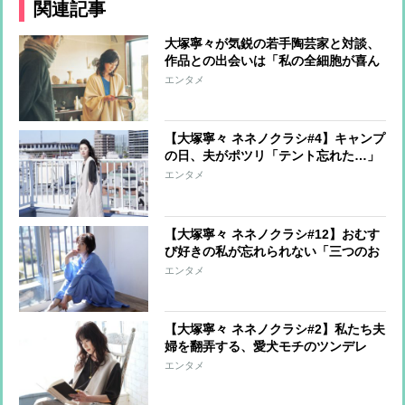
関連記事
大塚寧々が気鋭の若手陶芸家と対談、
作品との出会いは「私の全細胞が喜ん
でいた」
エンタメ
【大塚寧々 ネネノクラシ#4】キャンプ
の日、夫がポツリ「テント忘れた…」
エンタメ
【大塚寧々 ネネノクラシ#12】おむす
び好きの私が忘れられない「三つのお
むすび」
エンタメ
【大塚寧々 ネネノクラシ#2】私たち夫
婦を翻弄する、愛犬モチのツンデレ
エンタメ