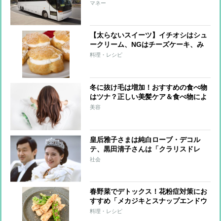
い物がお得に
マネー
【太らないスイーツ】イチオシはシュ
ークリーム、NGはチーズケーキ、み
たらし団子
料理・レシピ
冬に抜け毛は増加！おすすめの食べ物
はツナ？正しい美髪ケア＆食べ物によ
る対策を紹介
美容
皇后雅子さまは純白ローブ・デコル
テ、黒田清子さんは「クラリスドレ
ス」と話題に 女性皇族の華麗な
社会
る”結婚ファッション”
春野菜でデトックス！花粉症対策にお
すすめ「メカジキとスナップエンドウ
のパン粉炒め」【市橋有里の美レシ
料理・レシピ
ピ】