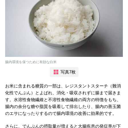
腸内環境を保つために有効な白米
写真7枚
お米に含まれる糖質の一部は、レジスタントスターチ（難消
化性でんぷん）とよばれ、消化・吸収されずに腸まで届きま
す。水溶性食物繊維と不溶性食物繊維の両方の特徴をもち、
腸内の余分な糖や脂質を吸着して排出したり、腸内の善玉菌
のエサになったりするので腸内環境の改善に効果的です。
さらに、でんぷんの摂取量が増えると大腸疾患の発症率が下