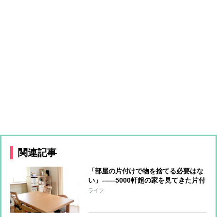
関連記事
「部屋の片付けで物を捨てる必要はな
い」――5000軒超の家を見てきた片付
けのプロが辿り着いた結論
ライフ