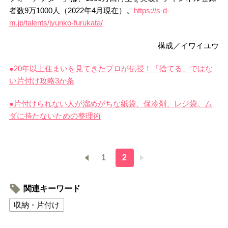
者数9万1000人（2022年4月現在）。
https://s-d-
m.jp/talents/jyunko-furukata/
構成／イワイユウ
●20年以上住まいを見てきたプロが伝授！「捨てる」ではな
い片付け攻略3か条
●片付けられない人が溜めがちな紙袋、保冷剤、レジ袋。ム
ダに持たないための整理術
1
2
関連キーワード
収納・片付け