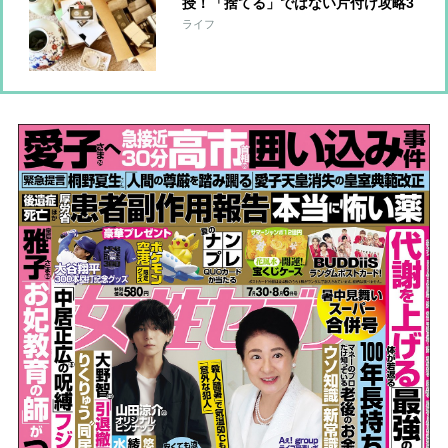
授！「捨てる」ではない片付け攻略3
か条
ライフ