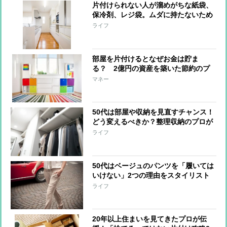
片付けられない人が溜めがちな紙袋、
保冷剤、レジ袋。ムダに持たないため
の整理術
ライフ
部屋を片付けるとなぜお金は貯ま
る？ 2億円の資産を築いた節約のプ
ロが語る理由
マネー
50代は部屋や収納を見直すチャンス！
どう変えるべきか？整理収納のプロが
解説
ライフ
50代はベージュのパンツを「履いては
いけない」2つの理由をスタイリスト
が解説
ライフ
20年以上住まいを見てきたプロが伝