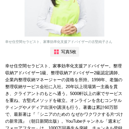
幸せ住空間セラピスト、家事効率化支援アドバイザーの古堅純子さん
写真5枚
幸せ住空間セラピスト、家事効率化支援アドバイザー。整理
収納アドバイザー1級、整理収納アドバイザー2級認定講師、
企業内整理収納マネージャーの資格を所持。1998年、老舗の
整理収納サービス会社に入社。20年以上現場第一主義を貫
き、クライアントのもとへ通う。5000軒以上の家でサービス
を重ね、古堅式メソッドを確立。オンラインを含むコンサル
ティングやメディア出演や講演も行う。著書は累計60万部
で、最新著は『「シニアのための なぜかワクワクする片づけ
の新常識』（朝日新聞出版）。YouTubeチャンネル「週末ビ
フォーアフター」は、1000万回再生を突破。チャンネル登録