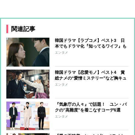
関連記事
韓国ドラマ【ラブコメ】ベスト3 日
本でもドラマ化『知ってるワイフ』も
ランクイン
エンタメ
韓国ドラマ【恋愛モノ】ベスト4 賞
総ナメの“愛憎ミステリー”など胸キュ
ン作品
エンタメ
『気象庁の人々』で話題！ ユン・バ
クの”高難度”を着こなすコーデ6選
エンタメ