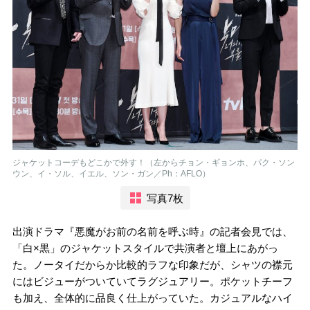
ジャケットコーデもどこかで外す！（左からチョン・ギョンホ、パク・ソン
ウン、イ・ソル、イエル、ソン・ガン／Ph：AFLO）
写真7枚
出演ドラマ『悪魔がお前の名前を呼ぶ時』の記者会見では、
「白×黒」のジャケットスタイルで共演者と壇上にあがっ
た。ノータイだからか比較的ラフな印象だが、シャツの襟元
にはビジューがついていてラグジュアリー。ポケットチーフ
も加え、全体的に品良く仕上がっていた。カジュアルなハイ