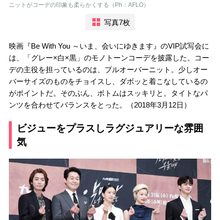
ニットがコーデの印象も柔らかくする（Ph：AFLO）
写真7枚
映画『Be With You ～いま、会いにゆきます』のVIP試写会に
は、「グレー×白×黒」のモノトーンコーデを披露した。コー
デの主役を担っているのは、プルオーバーニット。少しオー
バーサイズのものをチョイスし、ダボッと着こなしているの
がポイントだ。そのぶん、ボトムはスッキリと。タイトなパ
ンツを合わせてバランスをとった。（2018年3月12日）
ビジューをプラスしラグジュアリーな雰囲
気