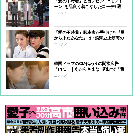
『愛の不時着』ヒョンビン “モノト
ーン”を品良く着こなしたコーデ6選
エンタメ
『愛の不時着』脚本家が手掛けた『星
から来たあなた』は ”銀河史上最高の
ラブストーリー”
エンタメ
韓国ドラマのCM代わりの間接広告
「PPL」｜あからさまな“演出”で「警
告」も 「隠さず見どころにする」の
エンタメ
が新トレンド