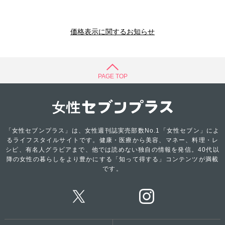
価格表示に関するお知らせ
PAGE TOP
「女性セブンプラス」は、女性週刊誌実売部数No.1「女性セブン」によ
るライフスタイルサイトです。健康・医療から美容、マネー、料理・レ
シピ、有名人グラビアまで、他では読めない独自の情報を発信。40代以
降の女性の暮らしをより豊かにする「知って得する」コンテンツが満載
です。