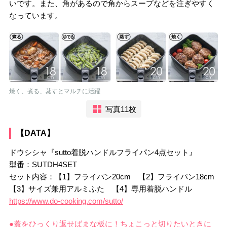
いです。また、角があるので角からスープなどを注ぎやすく
なっています。
焼く、煮る、蒸すとマルチに活躍
写真11枚
【DATA】
ドウシシャ『sutto着脱ハンドルフライパン4点セット』
型番：SUTDH4SET
セット内容：【1】フライパン20cm 【2】フライパン18cm
【3】サイズ兼用アルミふた 【4】専用着脱ハンドル
https://www.do-cooking.com/sutto/
●蓋をひっくり返せばまな板に！ちょこっと切りたいときに