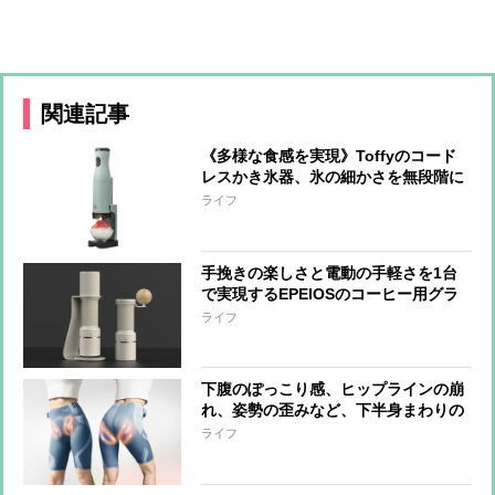
関連記事
《多様な食感を実現》Toffyのコード
レスかき氷器、氷の細かさを無段階に
調整可能 冷製パスタ、そうめん、サ
ライフ
ラダなど料理への活用も
手挽きの楽しさと電動の手軽さを1台
で実現するEPEIOSのコーヒー用グラ
インダー『Essence Duo』 世界一の
ライフ
バリスタと共同開発
下腹のぽっこり感、ヒップラインの崩
れ、姿勢の歪みなど、下半身まわりの
悩みに、はくだけでアプローチするシ
ライフ
ックスパッドの『コアヒップ』“なが
ら”でケアできる手軽さも魅力