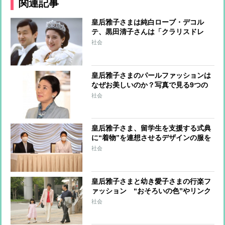
関連記事
皇后雅子さまは純白ローブ・デコル
テ、黒田清子さんは「クラリスドレ
ス」と話題に 女性皇族の華麗な
社会
る”結婚ファッション”
皇后雅子さまのパールファッションは
なぜお美しいのか？写真で見る9つの
コーデ
社会
皇后雅子さま、留学生を支援する式典
に“着物”を連想させるデザインの服を
お召しになるお心遣い
社会
皇后雅子さまと幼き愛子さまの行楽フ
ァッション “おそろいの色”やリンク
コーデなど上品に楽しむワザ
社会