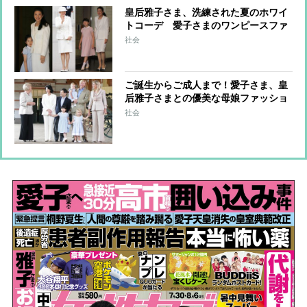
皇后雅子さま、洗練された夏のホワイ
トコーデ 愛子さまのワンピースファ
ッションにも注目
社会
ご誕生からご成人まで！愛子さま、皇
后雅子さまとの優美な母娘ファッショ
ン
社会