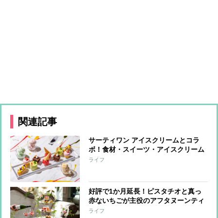
関連記事
サーティワン アイスクリームとコラ
ボ！食材・スイーツ・アイスクリーム
をかけ合わせた新感覚カラフルアフタ
ライフ
ヌーンティー​
好評で1か月延長！ピスタチオと真っ
赤ないちごが主役のアフタヌーンティ
ー
ライフ