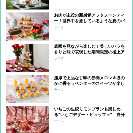
お肉が主役の新感覚アフタヌーンティ
ー！世界中を旅しているような夏のバ
カンス気分を食で満喫
ライフ
庭園を見ながら楽しむ！美しいバラを
香りと味で表現した期間限定の極上ア
フタヌーンティー
ライフ
濃厚で上品な甘味の赤肉メロン＆ほの
かに香るラベンダーのスイーツが楽し
めるアフタヌーンティー
ライフ
いちごの生絞りモンブランも楽しめ
る“いちごデザートビュッフェ” 自分
だけのアフタヌーンティーも作れる！
ライフ