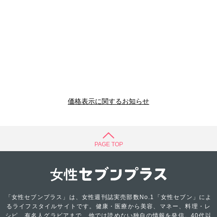
価格表示に関するお知らせ
PAGE TOP
「女性セブンプラス」は、女性週刊誌実売部数No.1「女性セブン」によ
るライフスタイルサイトです。健康・医療から美容、マネー、料理・レ
シピ、有名人グラビアまで、他では読めない独自の情報を発信。40代以