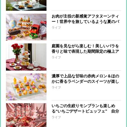
お肉が主役の新感覚アフタヌーンティ
ー！世界中を旅しているような夏のバ
カンス気分を食で満喫
ライフ
庭園を見ながら楽しむ！美しいバラを
香りと味で表現した期間限定の極上ア
フタヌーンティー
ライフ
濃厚で上品な甘味の赤肉メロン＆ほの
かに香るラベンダーのスイーツが楽し
めるアフタヌーンティー
ライフ
いちごの生絞りモンブランも楽しめ
る“いちごデザートビュッフェ” 自分
だけのアフタヌーンティーも作れる！
ライフ