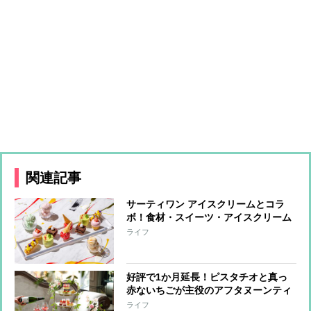
関連記事
サーティワン アイスクリームとコラ
ボ！食材・スイーツ・アイスクリーム
をかけ合わせた新感覚カラフルアフタ
ライフ
ヌーンティー​
好評で1か月延長！ピスタチオと真っ
赤ないちごが主役のアフタヌーンティ
ー
ライフ