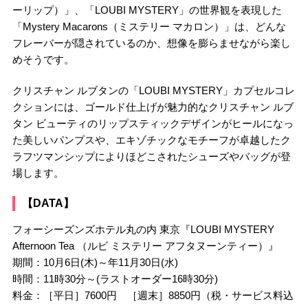
ーリップ）」、「LOUBI MYSTERY」の世界観を表現した
「Mystery Macarons（ミステリー マカロン）」は、どんな
フレーバーが隠されているのか、想像を膨らませながら楽し
めそうです。
クリスチャン ルブタンの「LOUBI MYSTERY」カプセルコレ
クションには、ゴールド仕上げが魅力的なクリスチャン ルブ
タン ビューティのリップスティックデザインがヒールになっ
た美しいパンプスや、エキゾチックなモチーフが卓越したク
ラフツマンシップによりほどこされたシューズやバッグが登
場します。
【DATA】
フォーシーズンズホテル丸の内 東京『LOUBI MYSTERY
Afternoon Tea （ルビ ミステリー アフタヌーンティー）』
期間：10月6日(木)～年11月30日(水)
時間：11時30分～(ラストオーダー16時30分)
料金：［平日］7600円 ［週末］8850円（税・サービス料込