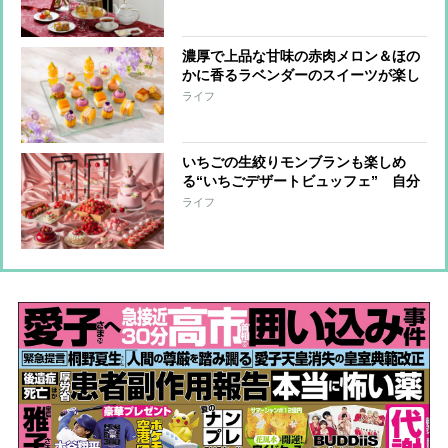
濃厚で上品な甘味の赤肉メロン＆ほの
かに香るラベンダーのスイーツが楽し
めるアフタヌーンティー
ライフ
いちごの生絞りモンブランも楽しめ
る“いちごデザートビュッフェ” 自分
だけのアフタヌーンティーも作れる！
ライフ