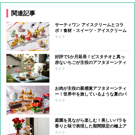
関連記事
サーティワン アイスクリームとコラ
ボ！食材・スイーツ・アイスクリーム
をかけ合わせた新感覚カラフルアフタ
ライフ
ヌーンティー​
好評で1か月延長！ピスタチオと真っ
赤ないちごが主役のアフタヌーンティ
ー
ライフ
お肉が主役の新感覚アフタヌーンティ
ー！世界中を旅しているような夏のバ
カンス気分を食で満喫
ライフ
庭園を見ながら楽しむ！美しいバラを
香りと味で表現した期間限定の極上ア
フタヌーンティー
ライフ