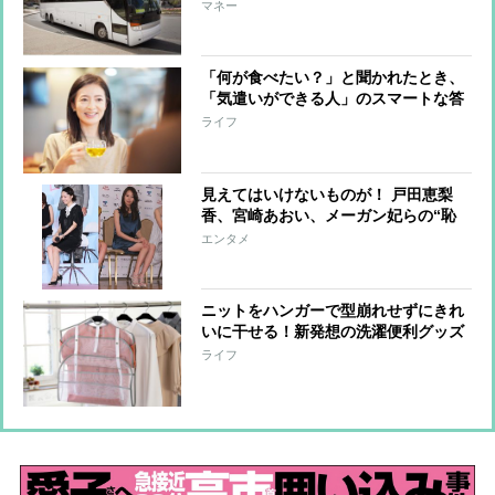
い物がお得に
マネー
「何が食べたい？」と聞かれたとき、
「気遣いができる人」のスマートな答
え方
ライフ
見えてはいけないものが！ 戸田恵梨
香、宮崎あおい、メーガン妃らの“恥
ずかしい”写真
エンタメ
ニットをハンガーで型崩れせずにきれ
いに干せる！新発想の洗濯便利グッズ
が登場
ライフ