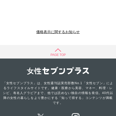
価格表示に関するお知らせ
PAGE TOP
「女性セブンプラス」は、女性週刊誌実売部数No.1「女性セブン」によ
るライフスタイルサイトです。健康・医療から美容、マネー、料理・レ
シピ、有名人グラビアまで、他では読めない独自の情報を発信。40代以
降の女性の暮らしをより豊かにする「知って得する」コンテンツが満載
です。