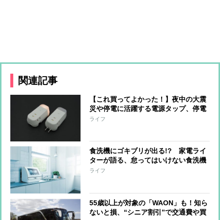
関連記事
【これ買ってよかった！】夜中の大震
災や停電に活躍する電源タップ、停電
時は自動点灯で懐中電灯に！防災のプ
ライフ
ロがイチオシ
食洗機にゴキブリが出る!? 家電ライ
ターが語る、怠ってはいけない食洗機
のお手入れ
ライフ
55歳以上が対象の「WAON」も！知ら
ないと損、“シニア割引”で交通費や買