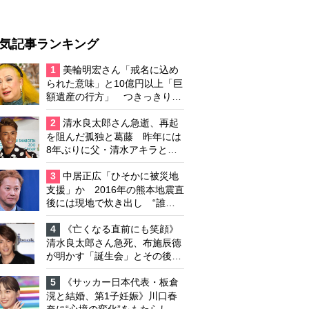
気記事ランキング
1
美輪明宏さん「戒名に込め
られた意味」と10億円以上「巨
額遺産の行方」 つきっきりで
私生活をサポートしていた元俳
優が相続か
2
清水良太郎さん急逝、再起
を阻んだ孤独と葛藤 昨年には
8年ぶりに父・清水アキラと共
演、本格的な活動再開に向かっ
ていたが…周囲が懸念していた
3
中居正広「ひそかに被災地
「不安定なところ」
支援」か 2016年の熊本地震直
後には現地で炊き出し “誰に
も知られなくて良い”と、むし
ろ強まる福祉活動への思い
4
《亡くなる直前にも笑顔》
清水良太郎さん急死、布施辰徳
が明かす「誕生会」とその後の
メッセージ
5
《サッカー日本代表・板倉
滉と結婚、第1子妊娠》川口春