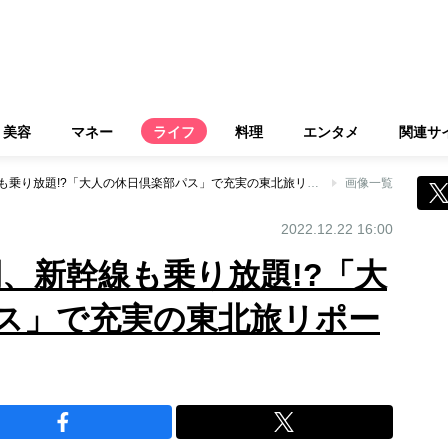
美容
マネー
ライフ
料理
エンタメ
関連サ
1万5270円で4日間、新幹線も乗り放題!?「大人の休日倶楽部パス」で充実の東北旅リポート
画像一覧
2022.12.22 16:00
日間、新幹線も乗り放題!?「大
ス」で充実の東北旅リポー