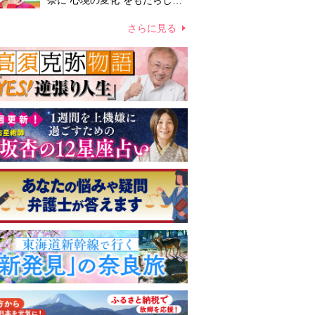
奈に“心境の変化”をもたらした
主演映画『ママせか』 身を削
って「がんに蝕まれる母」を演
さらに見る
じた壮絶な撮影現場