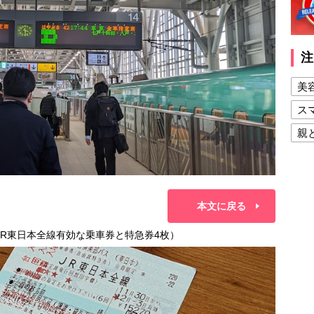
注
美
ス
親
健
美
夫
本文に戻る
JR東日本全線有効な乗車券と特急券4枚）