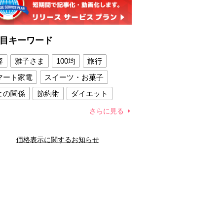
目キーワード
容
雅子さま
100均
旅行
マート家電
スイーツ・お菓子
との関係
節約術
ダイエット
康法
新製品
さらに見る
容賢者のダイエットグッズ
価格表示に関するお知らせ
との関係
新津春子
どか食い