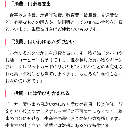
「消費」は必要支出
「食事や居住費、水道光熱費、教育費、被服費、交通費な
ど、必要なものの購入や、使用料としての支払い全般を消費
といいます。生産性はさほど伴わないものです」
「浪費」はいわゆるムダづかい
「いわゆるムダつかいを浪費と言います。嗜好品（タバコや
お酒、コーヒー）もそうですし、度を越した買い物やギャン
ブル、クレジットカードのリボリビング払いなどの固定化さ
れた高い金利なども当てはまります。もちろん生産性もない
お金の使い方です」
「投資」には学びも含まれる
「一方、習い事の月謝や本代など学びの費用、投資信託、貯
金などが投資です。必ずしも生活に不可欠ではなくても、将
来の自分に有効な、生産性の高いお金の使い方を指します。
生産性が伴う点で、消費とは対極にあるのが特徴です」