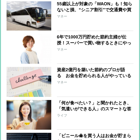
55歳以上が対象の「WAON」も！知ら
ないと損、“シニア割引”で交通費や買
い物がお得に
マネー
6年で1000万円貯めた節約主婦が伝
授！スーパーで買い物するときにやっ
てはいけない5つのこと
マネー
資産2億円を築いた節約のプロが語
る お金を貯められる人がやっている
シンプルな方法
マネー
「何が食べたい？」と聞かれたとき、
「気遣いができる人」のスマートな答
え方
ライフ
「ビニール傘を買う人はお金が貯まら