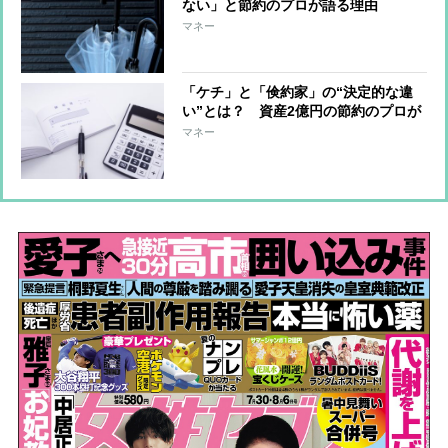
ない」と節約のプロが語る理由
マネー
「ケチ」と「倹約家」の“決定的な違
い”とは？ 資産2億円の節約のプロが
語る
マネー