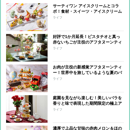
サーティワン アイスクリームとコラ
ボ！食材・スイーツ・アイスクリーム
をかけ合わせた新感覚カラフルアフタ
ライフ
ヌーンティー​
好評で1か月延長！ピスタチオと真っ
赤ないちごが主役のアフタヌーンティ
ー
ライフ
お肉が主役の新感覚アフタヌーンティ
ー！世界中を旅しているような夏のバ
カンス気分を食で満喫
ライフ
庭園を見ながら楽しむ！美しいバラを
香りと味で表現した期間限定の極上ア
フタヌーンティー
ライフ
濃厚で上品な甘味の赤肉メロン＆ほの