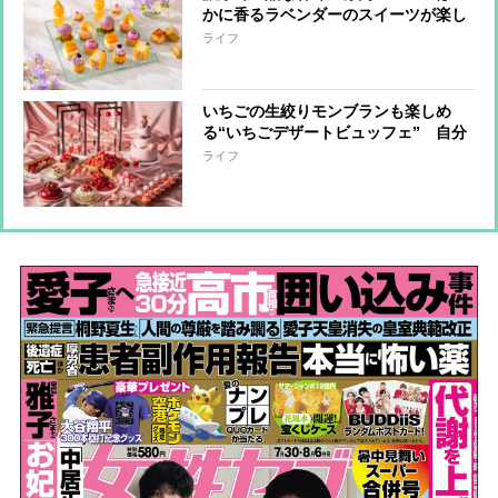
かに香るラベンダーのスイーツが楽し
めるアフタヌーンティー
ライフ
いちごの生絞りモンブランも楽しめ
る“いちごデザートビュッフェ” 自分
だけのアフタヌーンティーも作れる！
ライフ