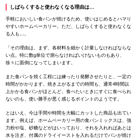
しばらくすると使わなくなる理由は…
手軽においしい食パンが焼けるため、使いはじめるとハマり
やすいホームベーカリー。ただ、しばらくすると使わなくな
る人も…。
「その理由は、まず、各材料を細かく計量しなければならな
い点。特に数g単位で測らなければいけないものもあり、
徐々に面倒になってしまいます。
また食パンを焼く工程には練ったり発酵させたりと、一定の
時間がかかります。焼き上がるまでの時間も、通常4時間以
上かかる食パンがほとんど。食べたいときにすぐに食べられ
ないのも、使い勝手が悪く感じるポイントのようです。
とはいえ、今は手間や時間を大幅にカットした商品も出てい
ます。例えば、ホームベーカリー用の食パンミックスは、強
力粉や塩、砂糖などがはいっており、それを入れればあとは
水を注ぎ、付属のドライイーストを入れるだけでパンが焼け