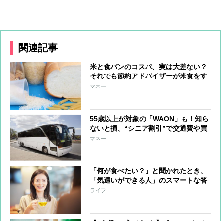
関連記事
米と食パンのコスパ、実は大差ない？
それでも節約アドバイザーが米食をす
すめる理由
マネー
55歳以上が対象の「WAON」も！知ら
ないと損、“シニア割引”で交通費や買
い物がお得に
マネー
「何が食べたい？」と聞かれたとき、
「気遣いができる人」のスマートな答
え方
ライフ