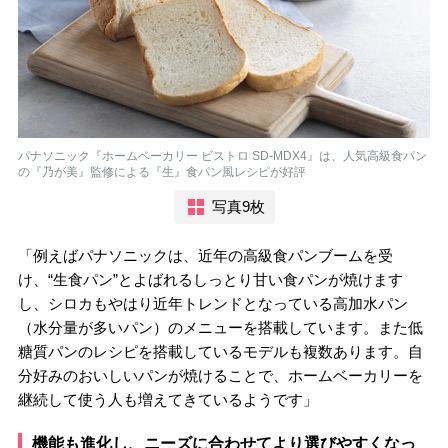
パナソニック『ホームベーカリー ビストロ SD-MDX4』は、人気高級食パン
の『乃が美』監修による『生』食パン風レシピが好評
写真9枚
「例えばパナソニックは、近年の高級食パンブームを受
け、“生食パン”とよばれるしっとり甘い食パンが焼けます
し、シロカもやはり近年トレンドとなっている高加水パン
（水分量が多いパン）のメニューを搭載しています。また低
糖質パンのレシピを搭載しているモデルも複数あります。自
分好みのおいしいパンが焼けることで、ホームベーカリーを
継続して使う人も増えてきているようです」
機能も進化し、ニーズに合わせてより選びやすくなっ