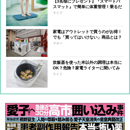
【3名様にプレゼント】『スマートバ
スマット』で簡単に体重管理！乗るだ
けで測定＆スマホに記録
ライフ
家電はアウトレットで買うのがお得！
でも「買ってはいけない」商品とは？
マネー
炊飯器を使った米以外の調理は本当に
OK？危険？家電ライターに聞いてみ
た 「焦げつき」や「吹きこぼれ」の
ライフ
失敗談も