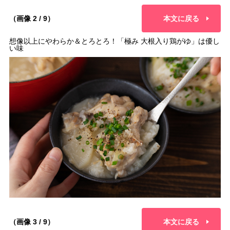
（画像 2 / 9）
本文に戻る
想像以上にやわらか＆とろとろ！「極み 大根入り鶏がゆ」は優し
い味
（画像 3 / 9）
本文に戻る