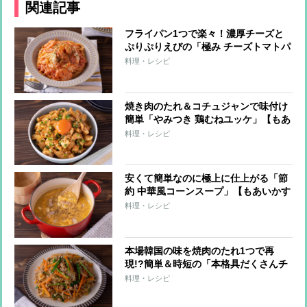
関連記事
フライパン1つで楽々！濃厚チーズと
ぷりぷりえびの「極み チーズトマトパ
スタ」【もあいかすみ ラクウマレシ
料理・レシピ
ピ】
焼き肉のたれ＆コチュジャンで味付け
簡単「やみつき 鶏むねユッケ」【もあ
いかすみ ラクウマレシピ】
料理・レシピ
安くて簡単なのに極上に仕上がる「節
約 中華風コーンスープ」【もあいかす
み ラクウマレシピ】
料理・レシピ
本場韓国の味を焼肉のたれ1つで再
現!?簡単＆時短の「本格具だくさんチ
ャプチェ」【もあいかすみ ラクウマレ
料理・レシピ
シピ】