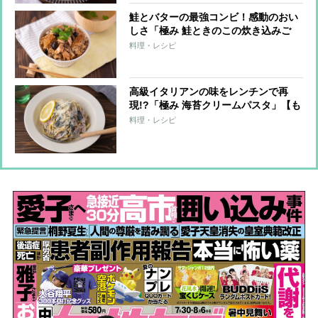
鮭とバターの最強コンビ！感動のおい
しさ「極み 鮭ときのこの炊き込みご
飯」【もあいかすみ ラクウマレシピ】
料理・レシピ
高級イタリアンの味をレンチンで再
現!?「極み 海苔クリームパスタ」【も
あいかすみ ラクウマレシピ】
料理・レシピ