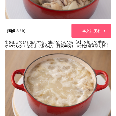
（画像 8 / 9）
本文に戻る
米を加えてひと混ぜする。油がなじんだら【A】を加えて手羽元
がやわらかくなるまで煮込む。(目安40分) 灰汁は適宜取り除く