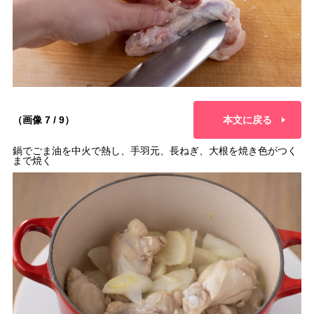
（画像 7 / 9）
本文に戻る
鍋でごま油を中火で熱し、手羽元、長ねぎ、大根を焼き色がつく
まで焼く