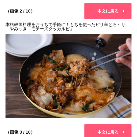
（画像 2 / 10）
本文に戻る
本格韓国料理をおうちで手軽に！もちを使ったピリ辛とろ～り
「やみつき！モチーズタッカルビ」
（画像 3 / 10）
本文に戻る