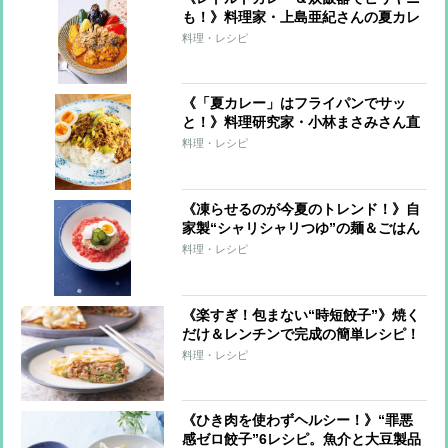
も！》料理家・上島亜紀さんの夏カレ
ーレシピ
料理・レシピ
《「夏カレー」はフライパンでサッ
と！》料理研究家・小林まさみさん直
伝レシピ
料理・レシピ
《凍らせるのが今夏のトレンド！》自
家製“シャリシャリつゆ”の麺＆ごはん
7レシピ
料理・レシピ
《楽すぎ！包まない“時短餃子”》焼く
だけ＆レンチンで完成の簡単レシピ！
料理・レシピ
《ひき肉を使わずヘルシー！》“罪悪
感ゼロ餃子”6レシピ。魚介と大豆製品