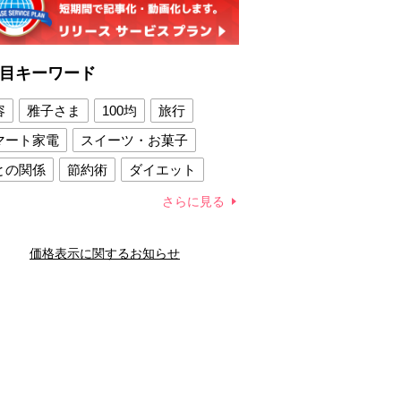
目キーワード
容
雅子さま
100均
旅行
マート家電
スイーツ・お菓子
との関係
節約術
ダイエット
康法
新製品
さらに見る
容賢者のダイエットグッズ
価格表示に関するお知らせ
との関係
新津春子
どか食い