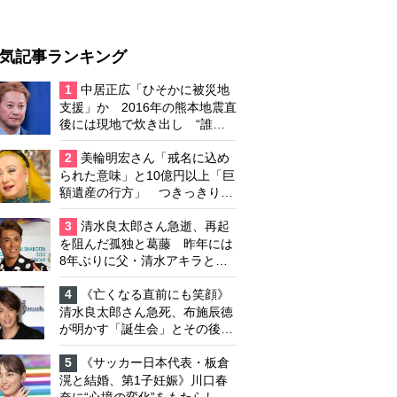
気記事ランキング
1
中居正広「ひそかに被災地
支援」か 2016年の熊本地震直
後には現地で炊き出し “誰に
も知られなくて良い”と、むし
ろ強まる福祉活動への思い
2
美輪明宏さん「戒名に込め
られた意味」と10億円以上「巨
額遺産の行方」 つきっきりで
私生活をサポートしていた元俳
優が相続か
3
清水良太郎さん急逝、再起
を阻んだ孤独と葛藤 昨年には
8年ぶりに父・清水アキラと共
演、本格的な活動再開に向かっ
ていたが…周囲が懸念していた
4
《亡くなる直前にも笑顔》
「不安定なところ」
清水良太郎さん急死、布施辰徳
が明かす「誕生会」とその後の
メッセージ
5
《サッカー日本代表・板倉
滉と結婚、第1子妊娠》川口春