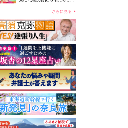
奈に“心境の変化”をもたらした
主演映画『ママせか』 身を削
って「がんに蝕まれる母」を演
さらに見る
じた壮絶な撮影現場