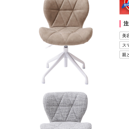
注
美
ス
親
健
美
夫