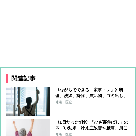
関連記事
《ながらでできる「家事トレ」》料
理、洗濯、掃除、買い物、ゴミ出し、
水やり…すべてをエクササイズに！ト
健康・医療
レーナーが解説
《1日たった5秒》「ひざ裏伸ばし」の
スゴい効果 冷え症改善や腰痛、肩こ
り、片頭痛の軽減も
健康・医療