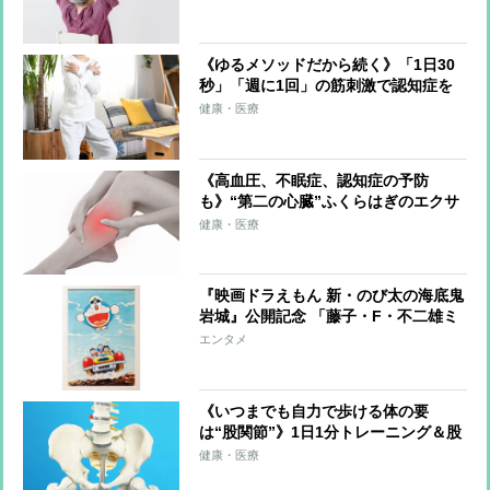
《ゆるメソッドだから続く》「1日30
秒」「週に1回」の筋刺激で認知症を
予防する「30秒スクワット」
健康・医療
《高血圧、不眠症、認知症の予防
も》“第二の心臓”ふくらはぎのエクサ
サイズを医師が伝授！血流改善、筋肉
健康・医療
と骨を刺激、体を根本から整える
『映画ドラえもん 新・のび太の海底鬼
岩城』公開記念 「藤子・F・不二雄ミ
ュージアム」で原作まんがの世界に触
エンタメ
れられる原画展が開催！オリジナルグ
ッズも販売
《いつまでも自力で歩ける体の要
は“股関節”》1日1分トレーニング＆股
関節のズレを防ぐ習慣を医師らが解説
健康・医療