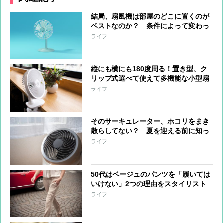
結局、扇風機は部屋のどこに置くのが
ベストなのか？ 条件によって変わっ
てくる“置く場所”を家電ライターが解
ライフ
説
縦にも横にも180度周る！置き型、ク
リップ式選べて使えて多機能な小型扇
風機
ライフ
そのサーキュレーター、ホコリをまき
散らしてない？ 夏を迎える前に知っ
ておきたいサーキュレーターのお手入
ライフ
れ方法
50代はベージュのパンツを「履いては
いけない」2つの理由をスタイリスト
が解説
ライフ