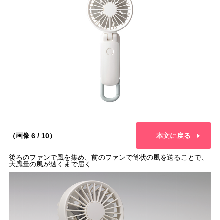
（画像 6 / 10）
本文に戻る
後ろのファンで風を集め、前のファンで筒状の風を送ることで、
大風量の風が遠くまで届く