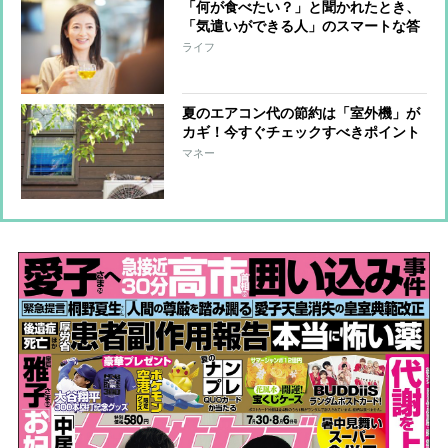
「何が食べたい？」と聞かれたとき、
「気遣いができる人」のスマートな答
え方
ライフ
夏のエアコン代の節約は「室外機」が
カギ！今すぐチェックすべきポイント
マネー