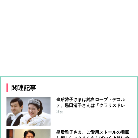
関連記事
皇后雅子さまは純白ローブ・デコル
テ、黒田清子さんは「クラリスドレ
ス」と話題に 女性皇族の華麗な
社会
る”結婚ファッション”
皇后雅子さま、ご愛用ストールの着回
し術｜シャネルをさりげなく上品に合