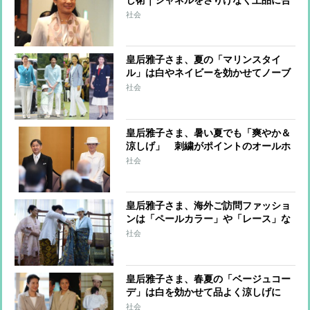
わせるコーデ
社会
皇后雅子さま、夏の「マリンスタイ
ル」は白やネイビーを効かせてノーブ
ルに
社会
皇后雅子さま、暑い夏でも「爽やか＆
涼しげ」 刺繍がポイントのオールホ
ワイトコーデ
社会
皇后雅子さま、海外ご訪問ファッショ
ンは「ペールカラー」や「レース」な
ど色や素材で涼しげな雰囲気に
社会
皇后雅子さま、春夏の「ベージュコー
デ」は白を効かせて品よく涼しげに
社会