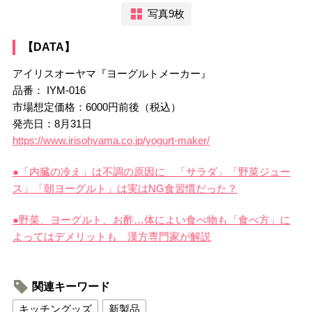
写真9枚
【DATA】
アイリスオーヤマ『ヨーグルトメーカー』
品番： IYM-016
市場想定価格：6000円前後（税込）
発売日：8月31日
https://www.irisohyama.co.jp/yogurt-maker/
●「内臓の冷え」は不調の原因に 「サラダ」「野菜ジュー
ス」「朝ヨーグルト」は実はNG食習慣だった？
●野菜、ヨーグルト、お酢…体によい食べ物も「食べ方」に
よってはデメリットも 漢方専門家が解説
関連キーワード
キッチングッズ
新製品