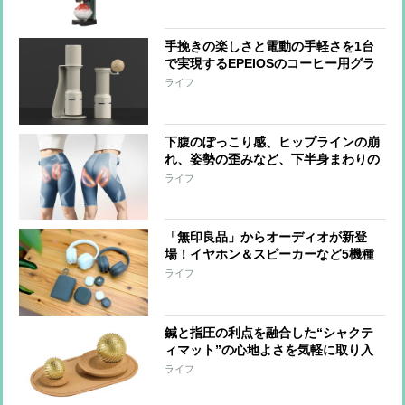
ラダなど料理への活用も
手挽きの楽しさと電動の手軽さを1台
で実現するEPEIOSのコーヒー用グラ
インダー『Essence Duo』 世界一の
ライフ
バリスタと共同開発
下腹のぽっこり感、ヒップラインの崩
れ、姿勢の歪みなど、下半身まわりの
悩みに、はくだけでアプローチするシ
ライフ
ックスパッドの『コアヒップ』“なが
ら”でケアできる手軽さも魅力
「無印良品」からオーディオが新登
場！イヤホン＆スピーカーなど5機種
をひと足先に体験
ライフ
鍼と指圧の利点を融合した“シャクテ
ィマット”の心地よさを気軽に取り入
れられる『ワンダーボール セット』
ライフ
「手をほぐす」「足裏を刺激する」な
ど短時間で整えられる形に進化