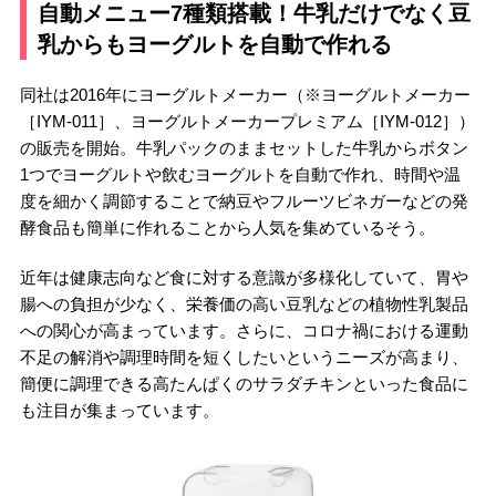
自動メニュー7種類搭載！牛乳だけでなく豆
乳からもヨーグルトを自動で作れる
同社は2016年にヨーグルトメーカー（※ヨーグルトメーカー
［IYM-011］、ヨーグルトメーカープレミアム［IYM-012］）
の販売を開始。牛乳パックのままセットした牛乳からボタン
1つでヨーグルトや飲むヨーグルトを自動で作れ、時間や温
度を細かく調節することで納豆やフルーツビネガーなどの発
酵食品も簡単に作れることから人気を集めているそう。
近年は健康志向など食に対する意識が多様化していて、胃や
腸への負担が少なく、栄養価の高い豆乳などの植物性乳製品
への関心が高まっています。さらに、コロナ禍における運動
不足の解消や調理時間を短くしたいというニーズが高まり、
簡便に調理できる高たんぱくのサラダチキンといった食品に
も注目が集まっています。