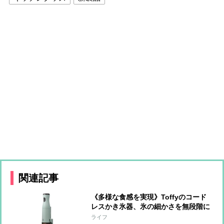
関連記事
《多様な食感を実現》Toffyのコード
レスかき氷器、氷の細かさを無段階に
調整可能 冷製パスタ、そうめん、サ
ライフ