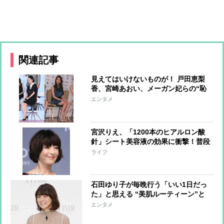
関連記事
見えてはいけないものが！ 戸田恵梨
香、宮崎あおい、メーガン妃らの“恥
ずかしい”写真
エンタメ
宮沢りえ、「1200本のヒアルロン酸
針」シート美容液の効果に衝撃！普段
の美容法も明かす
ライフ
石田ゆり子が毎晩行う「いい1日だっ
た」と思える “美肌ルーティーン”と
は？
エンタメ