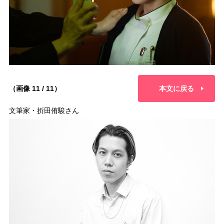
（画像 11 / 11）
本文に戻る
文筆家・折田侑駿さん