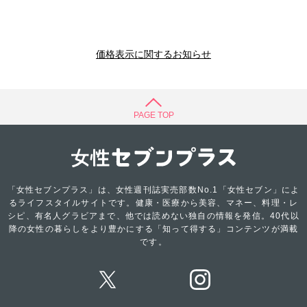
価格表示に関するお知らせ
PAGE TOP
「女性セブンプラス」は、女性週刊誌実売部数No.1「女性セブン」によ
るライフスタイルサイトです。健康・医療から美容、マネー、料理・レ
シピ、有名人グラビアまで、他では読めない独自の情報を発信。40代以
降の女性の暮らしをより豊かにする「知って得する」コンテンツが満載
です。