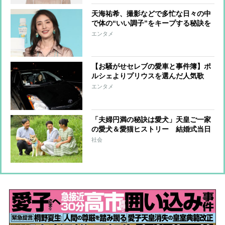
天海祐希、撮影などで多忙な日々の中
で体の“いい調子”をキープする秘訣を
語る
エンタメ
【お騒がせセレブの愛車と事件簿】ポ
ルシェよりプリウスを選んだ人気歌
手、高級車でトラブル常習女優も
エンタメ
「夫婦円満の秘訣は愛犬」天皇ご一家
の愛犬＆愛猫ヒストリー 結婚式当日
に雅子さまを見送った「ショコラ」も
社会