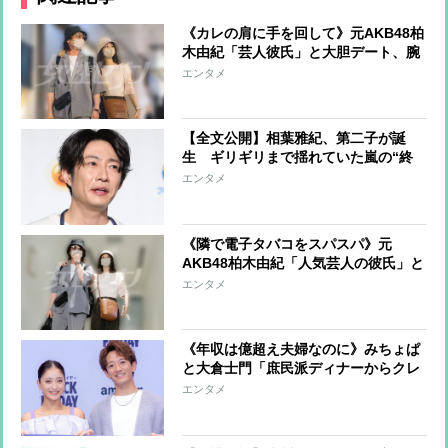
《カレの肩に手を回して》元AKB48柏
木由紀「芸人彼氏」と大胆デート、腕
に光るは「300万円以上」の世界三大
エンタメ
時計か
【全文公開】相葉雅紀、第二子が誕
生 ギリギリまで揺れていた嵐の“終
わり” メンバーの心のなかに芽生え
エンタメ
ているという「ソロでは歌わない」の
決意
《隣で電子タバコをスパスパ》元
AKB48柏木由紀「人気芸人の彼氏」と
居酒屋デート「会計はゆきりんがして
エンタメ
いました」
《年収は億超え夫婦なのに》みちょぱ
と大倉士門「庶民派ディナーからクレ
ーンゲーム」堅実すぎるデート現場
エンタメ