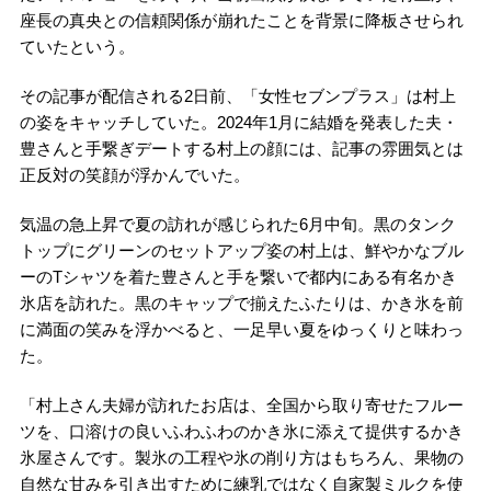
座長の真央との信頼関係が崩れたことを背景に降板させられ
ていたという。
その記事が配信される2日前、「女性セブンプラス」は村上
の姿をキャッチしていた。2024年1月に結婚を発表した夫・
豊さんと手繋ぎデートする村上の顔には、記事の雰囲気とは
正反対の笑顔が浮かんでいた。
気温の急上昇で夏の訪れが感じられた6月中旬。黒のタンク
トップにグリーンのセットアップ姿の村上は、鮮やかなブル
ーのTシャツを着た豊さんと手を繋いで都内にある有名かき
氷店を訪れた。黒のキャップで揃えたふたりは、かき氷を前
に満面の笑みを浮かべると、一足早い夏をゆっくりと味わっ
た。
「村上さん夫婦が訪れたお店は、全国から取り寄せたフルー
ツを、口溶けの良いふわふわのかき氷に添えて提供するかき
氷屋さんです。製氷の工程や氷の削り方はもちろん、果物の
自然な甘みを引き出すために練乳ではなく自家製ミルクを使