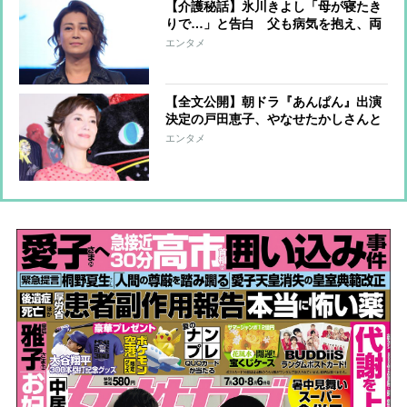
【介護秘話】氷川きよし「母が寝たき
りで…」と告白 父も病気を抱え、両
親の介護と仕事の両立のなか、ファン
エンタメ
クラブ会員数激減で身をすり減らす
日々
【全文公開】朝ドラ『あんぱん』出演
決定の戸田恵子、やなせたかしさんと
の25年にわたる深い絆 訃報の喪失感
エンタメ
に苛まれる戸田を奮い立たせた“約束”