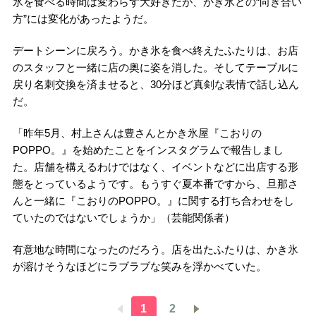
氷を食べる時間は変わらず大好きだが、かき氷との“向き合い
方”には変化があったようだ。
デートシーンに戻ろう。かき氷を食べ終えたふたりは、お店
のスタッフと一緒に店の奥に姿を消した。そしてテーブルに
戻り名刺交換を済ませると、30分ほど真剣な表情で話し込ん
だ。
「昨年5月、村上さんは豊さんとかき氷屋『こおりの
POPPO。』を始めたことをインスタグラムで報告しまし
た。店舗を構えるわけではなく、イベントなどに出店する形
態をとっているようです。もうすぐ夏本番ですから、旦那さ
んと一緒に『こおりのPOPPO。』に関する打ち合わせをし
ていたのではないでしょうか」（芸能関係者）
有意地な時間になったのだろう。店を出たふたりは、かき氷
が溶けそうなほどにラブラブな笑みを浮かべていた。
1
2