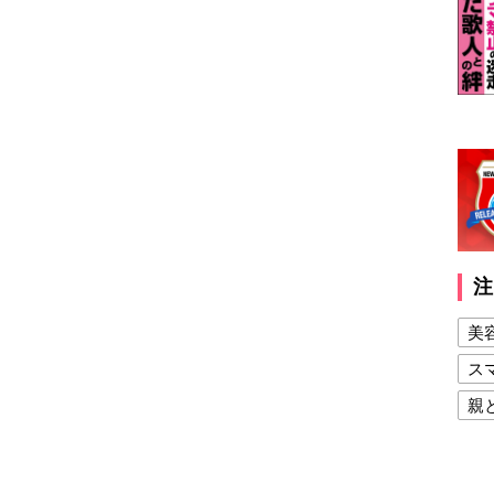
注
美
ス
親
健
美