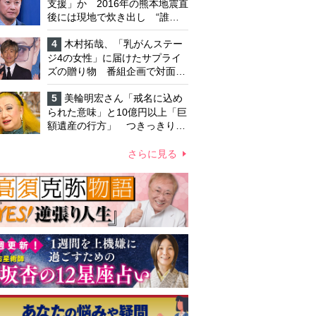
支援」か 2016年の熊本地震直
後には現地で炊き出し “誰に
も知られなくて良い”と、むし
ろ強まる福祉活動への思い
4
木村拓哉、「乳がんステー
ジ4の女性」に届けたサプライ
ズの贈り物 番組企画で対面し
たファンが、夢と希望を与える
心遣いに「うれしくて号泣しま
5
美輪明宏さん「戒名に込め
した」
られた意味」と10億円以上「巨
額遺産の行方」 つきっきりで
私生活をサポートしていた元俳
優が相続か
さらに見る