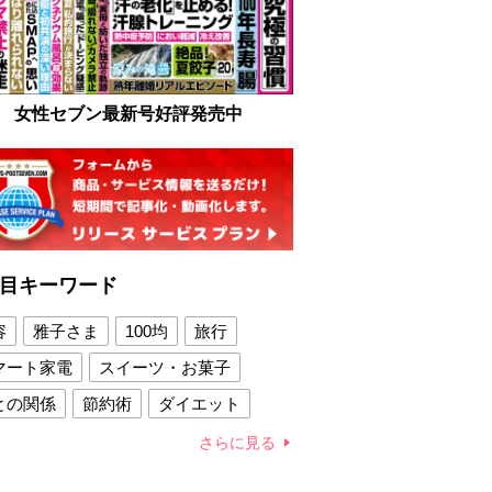
女性セブン最新号好評発売中
目キーワード
容
雅子さま
100均
旅行
マート家電
スイーツ・お菓子
との関係
節約術
ダイエット
康法
新製品
さらに見る
容賢者のダイエットグッズ