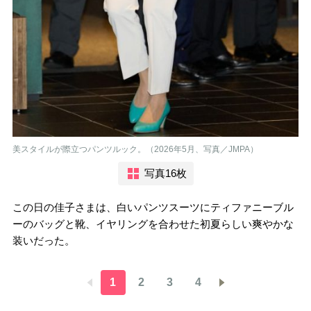
美スタイルが際立つパンツルック。（2026年5月、写真／JMPA）
写真16枚
この日の佳子さまは、白いパンツスーツにティファニーブル
ーのバッグと靴、イヤリングを合わせた初夏らしい爽やかな
装いだった。
1
2
3
4