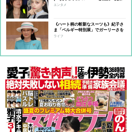
は認める」一方で“不安”な母心も
エンタメ
《ハート柄の斬新なスーツも》紀子さ
ま「ベルギー特別展」でガーリーさを
披露「花柄ボタン」に可憐な純白コー
ライフ
デ