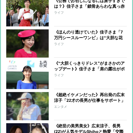
《公務でお召しになるには派手すぎで
は？》佳子さま「鎖骨あらわな真っ赤
なワンピース」でコンサートへ「体の
ライフ
ラインがくっきり」で話題のブランド
と同じものか
《ほんのり透けていた》佳子さま「7
万円シースルーワンピ」は“大胆な花
柄”で「自由にエモーショナルに」が
ライフ
コンセプトの人気ブランド
《“大胆くっきりドレス”がまさかのア
ップデート》佳子さま「肩の露出がポ
イント」ワンピースに加えられてい
ライフ
た“一工夫”
《超絶イケメンだった》再出発の広末
涼子「22才の長男が仕事をサポート」
美人インフルエンサーと真剣交際中の
エンタメ
甘いルックスの持ち主
《絶世の美男美女》広末涼子、長男
(22)が人気モデルShihoと熱愛「交際