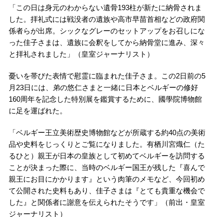
「この日は身元のわからない遺骨193柱が新たに納骨されま
した。拝礼式には戦没者の遺族や高市早苗首相などの政府関
係者らが出席。シックなグレーのセットアップをお召しにな
った佳子さまは、遺族に会釈をしてから納骨堂に進み、深々
と拝礼されました」（皇室ジャーナリスト）
憂いを帯びた表情で慰霊に臨まれた佳子さま。この2日前の5
月23日には、弟の悠仁さまと一緒に日本とベルギーの修好
160周年を記念した特別展を鑑賞するために、國學院博物館
に足を運ばれた。
「ベルギー王立美術歴史博物館などが所蔵する約40点の美術
品や史料をじっくりとご覧になりました。有栖川宮熾仁（た
るひと）親王が日本の皇族として初めてベルギーを訪問する
ことが決まった際に、当時のベルギー国王が残した『喜んで
親王にお目にかかります』という肉筆のメモなど、今回初め
て公開された史料もあり、佳子さまは『とても貴重な機会で
した』と関係者に謝意を伝えられたそうです」（前出・皇室
ジャーナリスト）