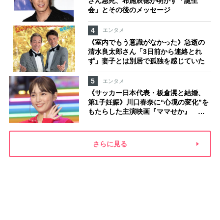
さん急死、布施辰徳が明かす「誕生
会」とその後のメッセージ
4
エンタメ
《室内でもう意識がなかった》急逝の
清水良太郎さん「3日前から連絡とれ
ず」妻子とは別居で孤独を感じていた
5
エンタメ
《サッカー日本代表・板倉滉と結婚、
第1子妊娠》川口春奈に“心境の変化”を
もたらした主演映画『ママせか』 身
を削って「がんに蝕まれる母」を演じ
た壮絶な撮影現場
さらに見る