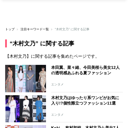
トップ
注目キーワード一覧
“木村文乃” に関する記事
“木村文乃” に関する記事
【木村文乃】に関する記事を集めたページです。
本田翼、菜々緒、今田美桜ら美女12人
の透明感あふれる夏ファッション
エンタメ
木村文乃はゆったり系ワンピがお気に
入り!?個性際立つファッション11選
エンタメ
Koki,、有村架純、木村文乃ら美女7人