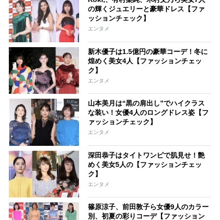
の輝くジュエリーと豪華ドレス【ファ
ッションチェック】
エンタメ
新木優子は1.5億円の豪華コーデ！冬に
煌めく美女4人【ファッションチェッ
ク】
エンタメ
山本美月は“黒の肩出し”でハイクラス
な装い！女優4人のロングドレス姿【フ
ァッションチェック】
エンタメ
深田恭子はタイトワンピで肌見せ！艶
めく美女5人の【ファッションチェッ
ク】
エンタメ
篠原涼子、前田敦子ら女優9人のカラー
別、初夏の彩りコーデ【ファッション