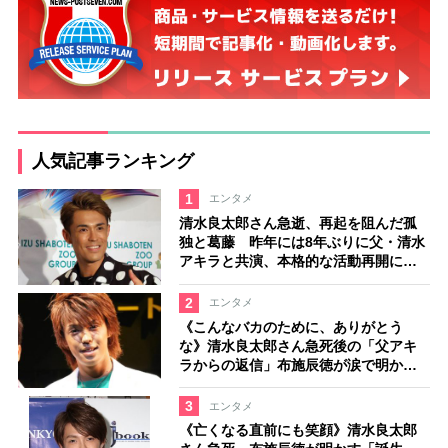
人気記事ランキング
1
エンタメ
清水良太郎さん急逝、再起を阻んだ孤
独と葛藤 昨年には8年ぶりに父・清水
アキラと共演、本格的な活動再開に向
かっていたが…周囲が懸念していた
「不安定なところ」
2
エンタメ
《こんなバカのために、ありがとう
な》清水良太郎さん急死後の「父アキ
ラからの返信」布施辰徳が涙で明かす
「順番が違う」
3
エンタメ
《亡くなる直前にも笑顔》清水良太郎