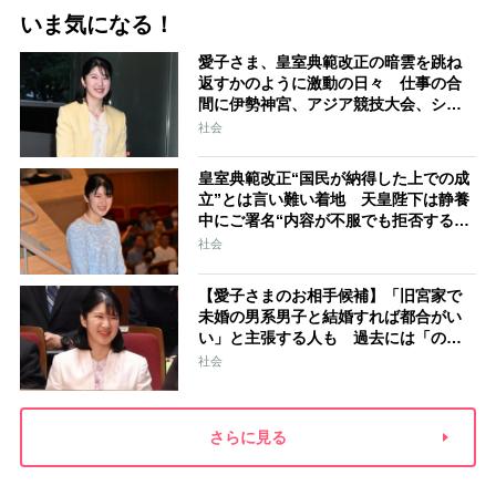
いま気になる！
愛子さま、皇室典範改正の暗雲を跳ね
返すかのように激動の日々 仕事の合
間に伊勢神宮、アジア競技大会、シン
ガポール…スケジュールはびっしり
社会
「天皇家のご長女」の揺るがぬ思い
皇室典範改正“国民が納得した上での成
立”とは言い難い着地 天皇陛下は静養
中にご署名“内容が不服でも拒否するこ
とはできない” 米大手紙は男系男子に
社会
固執する日本の現状を批判的に報道
【愛子さまのお相手候補】「旧宮家で
未婚の男系男子と結婚すれば都合がい
い」と主張する人も 過去には「のび
太くん」「野球部エース」「華道家元
社会
の孫」などの名前
さらに見る