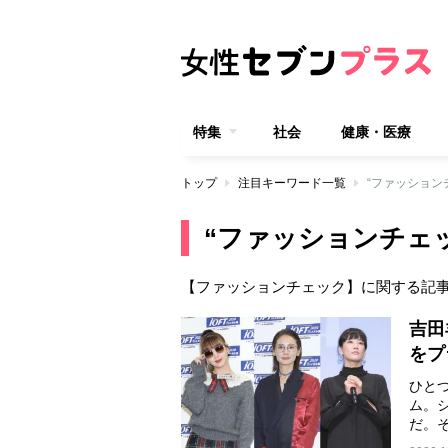
特集
社会
健康・医療
トップ
注目キーワード一覧
“ファッション
“ファッションチェッ
【ファッションチェック】に関する記
吉田
をプ
ひと
ム。
だ。
ッ…