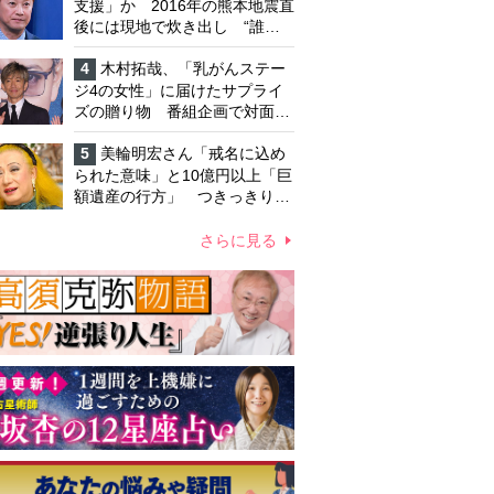
支援」か 2016年の熊本地震直
後には現地で炊き出し “誰に
も知られなくて良い”と、むし
ろ強まる福祉活動への思い
4
木村拓哉、「乳がんステー
ジ4の女性」に届けたサプライ
ズの贈り物 番組企画で対面し
たファンが、夢と希望を与える
心遣いに「うれしくて号泣しま
5
美輪明宏さん「戒名に込め
した」
られた意味」と10億円以上「巨
額遺産の行方」 つきっきりで
私生活をサポートしていた元俳
優が相続か
さらに見る