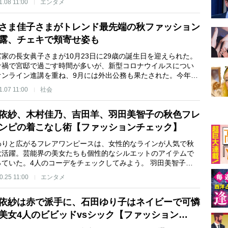
1.08 11:00
エンタメ
さま佳子さまがトレンド最先端の秋ファッション
露、チェキで頬寄せ姿も
家の長女眞子さまが10月23日に29歳の誕生日を迎えられた。
ナ禍で宮邸で過ごす時間が多いが、新型コロナウイルスについ
オンライン進講を重ね、9月には外出公務も果たされた。今年…
1.07 11:00
社会
依紗、木村佳乃、吉田羊、羽田美智子の秋色フレ
ンピの着こなし術【ファッションチェック】
わりと広がるフレアワンピースは、女性的なラインが人気で秋
大活躍。芸能界の美女たちも個性的なシルエットのアイテムで
っていた。4人のコーデをチェックしてみよう。 羽田美智子…
0.25 11:00
エンタメ
依紗は赤で派手に、石田ゆり子はネイビーで可憐
美女4人のビビッドvsシック【ファッション…