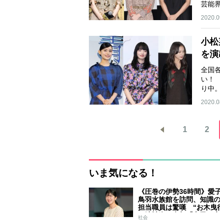
芸能
2020.0
小松
を演
全国
い！
り中
ー…
2020.0
1
2
いま気になる！
《圧巻の伊勢36時間》愛
鳥羽水族館を訪問、知識
担当職員は驚嘆 “お木曳
は法被姿で参加「市民に
社会