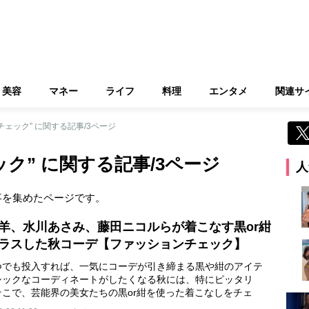
美容
マネー
ライフ
料理
エンタメ
関連サ
チェック” に関する記事/3ページ
ク” に関する記事/3ページ
人
事を集めたページです。
羊、水川あさみ、藤田ニコルらが着こなす黒or紺
ラスした秋コーデ【ファッションチェック】
つでも投入すれば、一気にコーデが引き締まる黒や紺のアイテ
シックなコーディネートがしたくなる秋には、特にピッタリ
そこで、芸能界の美女たちの黒or紺を使った着こなしをチェ