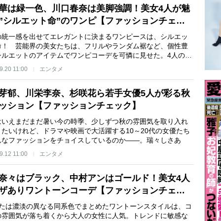
華は緑一色、川口春奈は美脚強調！美女4人が魅
”シルエット命”のワンピ【ファッションチェ…
の統一感を出せてエレガントに決まるワンピースは、シルエッ
命！ 芸能界の美女たちは、フリルやランダム裾など、個性豊
シルエットのアイテムでワンピコーデを可憐に見せた。4人の…
9.20 11:00
エンタメ
芽郁、川栄李奈、杉咲花ら若手女優5人が彩る秋
ッション【ファッションチェック】
はいえまだまだ暑い今の時季、少しずつ秋の雰囲気を取り入れ
きたいけれど、ドラマや映画で大活躍する10～20代の女優たち
んなファッションをチョイスしているのか――。瑞々しさあ
9.12 11:00
エンタメ
奈々はブラック、中村アンはゴールド！美女4人
ザありワントーンコーデ【ファッションチェ…
または濃淡の異なる同系色でまとめたワントーンスタイルは、コ
の雰囲気が落ち着くから大人の女性に人気。トレンドに敏感な