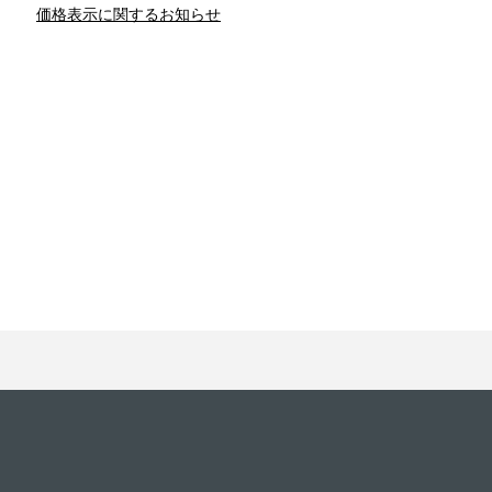
価格表示に関するお知らせ
との関係
新津春子
どか食い