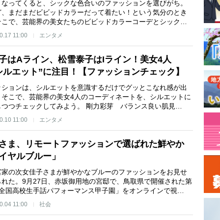
くなってくると、シックな色合いのファッションを選びがち。
ど、まだまだビビッドカラーだって着たい！という気分のとき
そこで、芸能界の美女たちのビビッドカラーコーデとシック…
0.17 11:00
エンタメ
子はAライン、松雪泰子はIライン！美女4人
シルエット”に注目！【ファッションチェック】
ッションは、シルエットを意識するだけでグッとこなれ感が出
 そこで、芸能界の美女4人のコーディネートを、シルエットに
しつつチェックしてみよう。 剛力彩芽 バランス良い肌見…
0.10 11:00
エンタメ
さま、リモートファッションで選ばれた鮮やか
イヤルブルー」
宮家の次女佳子さまが鮮やかなブルーのファッションをお見せ
られた。9月27日、赤坂御用地の宮邸で、鳥取県で開催された第
「全国高校生手話パフォーマンス甲子園」をオンラインで視…
0.04 11:00
社会