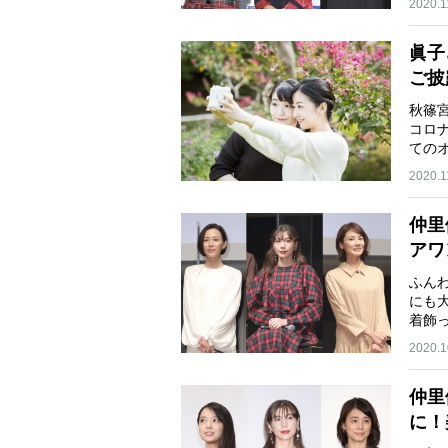
2020.1
眞子
ご披
秋篠宮
コロ
ての
2020.1
仲里
アワ
ふん
にも
着飾
2020.1
仲里
に！