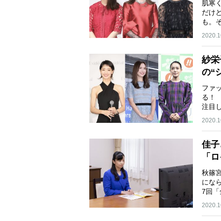
肌寒
だけ
も。
2020.1
紗栄
の“
ファ
る！
注目
2020.1
佳子
「ロ
秋篠
にな
7回
2020.1