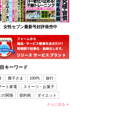
女性セブン最新号好評発売中
目キーワード
容
雅子さま
100均
旅行
マート家電
スイーツ・お菓子
との関係
節約術
ダイエット
康法
新製品
さらに見る
容賢者のダイエットグッズ