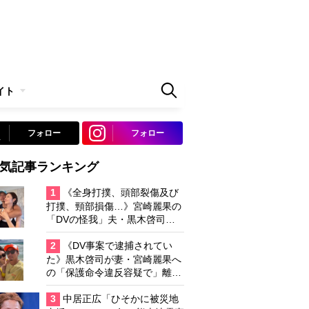
イト
フォロー
フォロー
気記事ランキング
1
《全身打撲、頭部裂傷及び
打撲、頸部損傷…》宮崎麗果の
「DVの怪我」夫・黒木啓司の
逮捕で始まる「夫婦の闘争」
2
《DV事案で逮捕されてい
た》黒木啓司が妻・宮崎麗果へ
の「保護命令違反容疑で」離婚
協議は「第二ステージ」へ
3
中居正広「ひそかに被災地