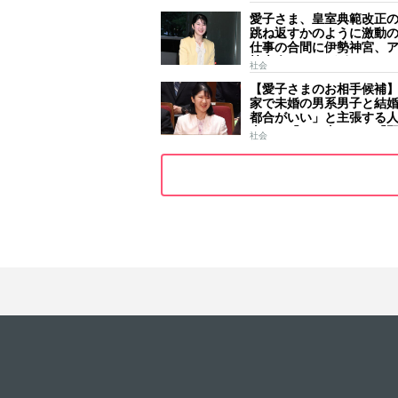
一生懸命引いておられま
愛子さま、皇室典範改正
跳ね返すかのように激動
仕事の合間に伊勢神宮、
技大会、シンガポール…
社会
ールはびっしり 「天皇
【愛子さまのお相手候補
女」の揺るがぬ思い
家で未婚の男系男子と結
都合がいい」と主張する
去には「のび太くん」「
社会
ース」「華道家元の孫」
前