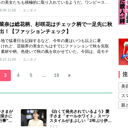
界の美女たちも積極的に取り入れているようだ。ワンピース…
9.06 11:00
エンタメ
菜奈は総花柄、杉咲花はチェック柄で一足先に秋
出！【ファッションチェック】
各地で猛暑日を記録するなど、今年の夏はいつも以上に暑
 けれど、芸能界の美女たちはすでにファッションで秋を先取
。素材や柄、色使いで秋の風を吹かせていた。今回は、花モチ
8.22 11:00
エンタメ
注
3
4
5
...
19
美
ス
親
子さまが
《白くて発光されているよう》愛
健
の深さに
子さま「オールホワイト」スーツ
行事”に
スタイルがまぶしい「2年ぶり伊勢
美
交じって
路」の輝き
ライフ