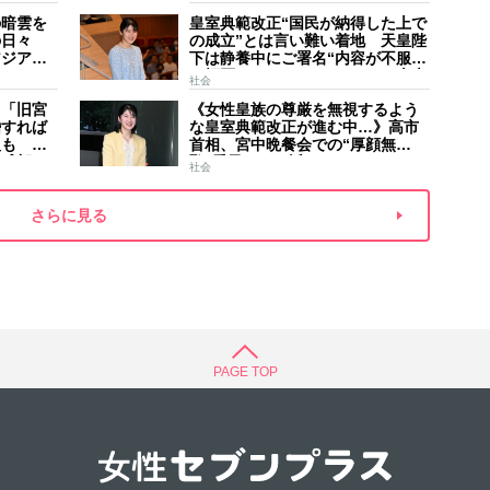
した」
夫
の暗雲を
皇室典範改正“国民が納得した上で
の日々
の成立”とは言い難い着地 天皇陛
アジア競
下は静養中にご署名“内容が不服で
スケジュ
も拒否することはできない” 米大
社会
家のご長
手紙は男系男子に固執する日本の
】「旧宮
《女性皇族の尊厳を無視するよう
現状を批判的に報道
婚すれば
な皇室典範改正が進む中…》高市
人も 過
首相、宮中晩餐会での“厚顔無
野球部エ
恥”愛子さまに近づきハイテンショ
社会
などの名
ンで会話、小泉進次郎夫妻と30分
ほど取り囲む
さらに見る
PAGE TOP