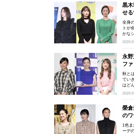
黒木
せる
全身
トが
かな
2020.0
永野
ファ
秋と
てい
はど
ふ…
2020.0
榮倉
のワ
1色
ーデ