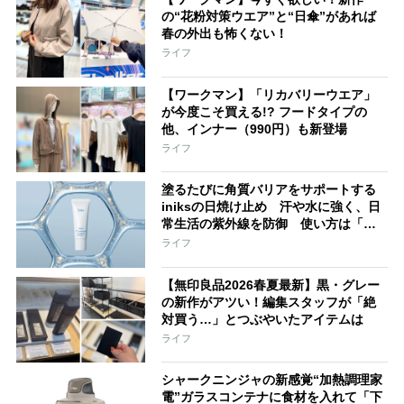
の“花粉対策ウエア”と“日傘”があれば
春の外出も怖くない！
ライフ
【ワークマン】「リカバリーウエア」
が今度こそ買える!? フードタイプの
他、インナー（990円）も新登場
ライフ
塗るたびに角質バリアをサポートする
iniksの日焼け止め 汗や水に強く、日
常生活の紫外線を防御 使い方は「朝
の保湿後に塗るだけ」、メイク下地と
ライフ
しても活躍
【無印良品2026春夏最新】黒・グレー
の新作がアツい！編集スタッフが「絶
対買う…」とつぶやいたアイテムは
ライフ
シャークニンジャの新感覚“加熱調理家
電”ガラスコンテナに食材を入れて「下