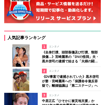
人気記事ランキング
1
エンタメ
《全身打撲、頭部裂傷及び打撲、頸部
損傷…》宮崎麗果の「DVの怪我」夫・
黒木啓司の逮捕で始まる「夫婦の闘
争」
2
エンタメ
《DV事案で逮捕されていた》黒木啓司
が妻・宮崎麗果への「保護命令違反容
疑で」離婚協議は「第二ステージ」へ
3
エンタメ
中居正広「ひそかに被災地支援」か