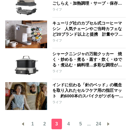
ごしらえ・加熱調理・サーブ・保存・
温め直し」、モードと時間をセットし
ライフ
て「おまかせ調理」も可能
キューリグ社のカプセル式コーヒーマ
シン 人気チェーンやご当時カフェな
ど20ブランド以上と提携 計量やフィ
ルター準備などの手間いらず
ライフ
シャークニンジャの万能クッカー 焼
く・炒める・煮る・蒸す・炊く・ゆで
る・煮込む・鍋料理…多彩な調理が可
能 “食洗機にも対応”“火を使わな
ライフ
い”という使いやすさ
インドに伝わる「針のベッド」の概念
を取り入れたセルフケア用の指圧マッ
ト 約6000本のスパイクがツボを一気
に刺激 深いリラックス状態に導き、
ライフ
睡眠の質の向上にも期待
1
2
3
4
5
...
24