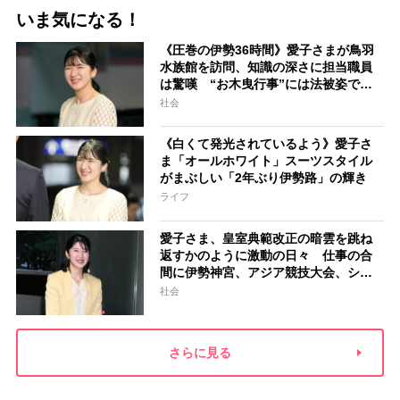
いま気になる！
《圧巻の伊勢36時間》愛子さまが鳥羽
水族館を訪問、知識の深さに担当職員
は驚嘆 “お木曳行事”には法被姿で参
加「市民に交じって一生懸命引いてお
社会
られました」
《白くて発光されているよう》愛子さ
ま「オールホワイト」スーツスタイル
がまぶしい「2年ぶり伊勢路」の輝き
ライフ
愛子さま、皇室典範改正の暗雲を跳ね
返すかのように激動の日々 仕事の合
間に伊勢神宮、アジア競技大会、シン
ガポール…スケジュールはびっしり
社会
「天皇家のご長女」の揺るがぬ思い
さらに見る