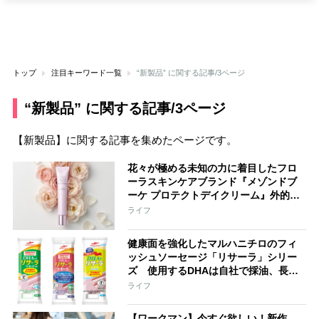
トップ
注目キーワード一覧
“新製品” に関する記事/3ページ
“新製品” に関する記事/3ページ
【新製品】に関する記事を集めたページです。
花々が極める未知の力に着目したフロ
ーラスキンケアブランド『メゾンドブ
ーケ プロテクトデイクリーム』外的刺
激から肌を守りながら、保湿成分を角
ライフ
質層までしっかり届ける
健康面を強化したマルハニチロのフィ
ッシュソーセージ「リサーラ」シリー
ズ 使用するDHAは自社で採油、長年
培った精製・脱色・脱臭技術で安定し
ライフ
た品質を保つ
【ワークマン】今すぐ欲しい！新作