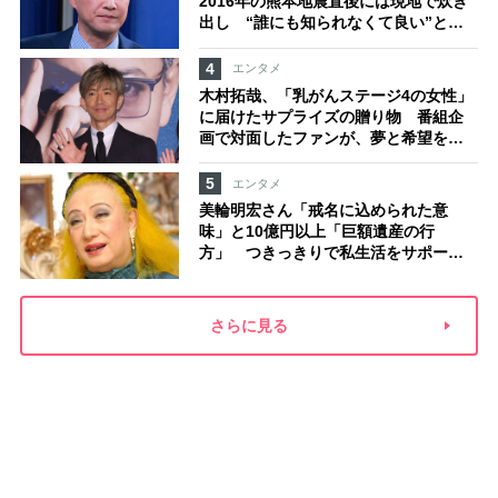
2016年の熊本地震直後には現地で炊き
出し “誰にも知られなくて良い”と、
むしろ強まる福祉活動への思い
4
エンタメ
木村拓哉、「乳がんステージ4の女性」
に届けたサプライズの贈り物 番組企
画で対面したファンが、夢と希望を与
える心遣いに「うれしくて号泣しまし
た」
5
エンタメ
美輪明宏さん「戒名に込められた意
味」と10億円以上「巨額遺産の行
方」 つきっきりで私生活をサポート
していた元俳優が相続か
さらに見る