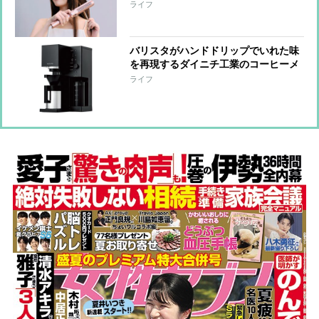
アイロン 髪を挟んだ直後に風を噴射
ライフ
し素早く冷却する「クールロック機
能」搭載
バリスタがハンドドリップでいれた味
を再現するダイニチ工業のコーヒーメ
ーカー 抽出スタイルの異なる2人の
ライフ
バリスタの個性に応じた2つのモード
を搭載