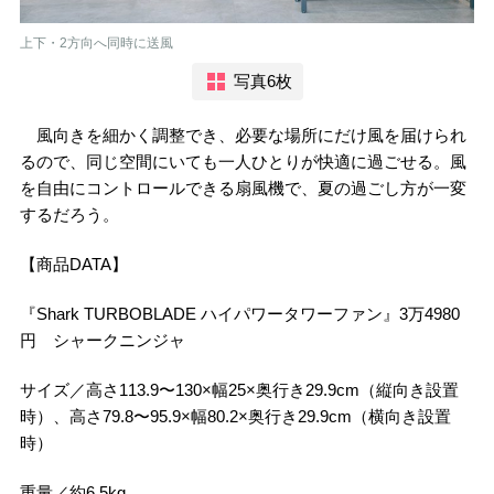
上下・2方向へ同時に送風
写真6枚
風向きを細かく調整でき、必要な場所にだけ風を届けられ
るので、同じ空間にいても一人ひとりが快適に過ごせる。風
を自由にコントロールできる扇風機で、夏の過ごし方が一変
するだろう。
【商品DATA】
『Shark TURBOBLADE ハイパワータワーファン』3万4980
円 シャークニンジャ
サイズ／高さ113.9〜130×幅25×奥行き29.9cm（縦向き設置
時）、高さ79.8〜95.9×幅80.2×奥行き29.9cm（横向き設置
時）
重量／約6.5kg