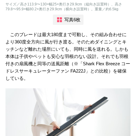
サイズ／高さ113.9〜130×幅25×奥行き29.9cm（縦向き設置時）、高さ
79.8〜95.9×幅80.2×奥行き29.9cm（横向き設置時）。重量／約6.5kg
写真6枚
このブレードは最大180度まで可動し、その組み合わせに
より360度全方向に風が行き渡る。そのためダイニングとキ
ッチンなど離れた場所にいても、同時に風を送れる。しかも
本体は子供やペットも安心な羽根のない設計。それでも羽根
付きの扇風機と同等の送風距離（※「Shark Flex Breeze コー
ドレスサーキュレーターファン FA222J」との比較）を確保
している。