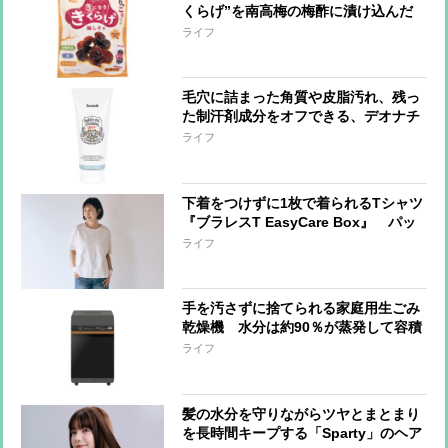
くらげ”を南高梅の梅酢に漬け込んだ
素材菓子「きになるきくらげ 梅しそ
ライフ
味」 クセになる食感と咀嚼音
毛穴に詰まった角質や皮脂汚れ、残っ
た制汗剤成分をオフできる、デオナチ
ュレの直ヌリタイプ「脇専用クレンジ
ライフ
ング」 耳の裏・胸の谷間・足指の間
にも使用可能
下着をつけずに1枚で着られるTシャツ
『ブラレスT EasyCare Box』 パッ
ドを動かせる新構造を採用、動いても
ライフ
ズレにくい着用感
手を汚さずに捨てられる家庭用生ごみ
乾燥機 水分は約90％が蒸発して容積
は約80％減量 肉片・貝殻・骨・種な
ライフ
どの処理も可能
髪の水分を守りながらツヤとまとまり
を長時間キープする「Sparty」のヘア