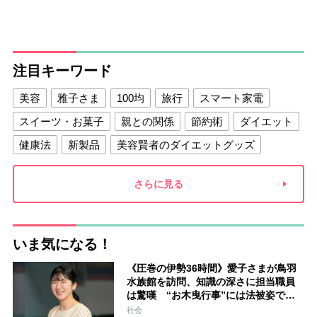
注目キーワード
美容
雅子さま
100均
旅行
スマート家電
スイーツ・お菓子
親との関係
節約術
ダイエット
健康法
新製品
美容賢者のダイエットグッズ
夫との関係
新津春子
どか食い
さらに見る
いま気になる！
《圧巻の伊勢36時間》愛子さまが鳥羽
水族館を訪問、知識の深さに担当職員
は驚嘆 “お木曳行事”には法被姿で参
加「市民に交じって一生懸命引いてお
社会