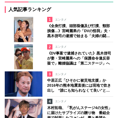
人気記事ランキング
1
エンタメ
《全身打撲、頭部裂傷及び打撲、頸部
損傷…》宮崎麗果の「DVの怪我」夫・
黒木啓司の逮捕で始まる「夫婦の闘
争」
2
エンタメ
《DV事案で逮捕されていた》黒木啓司
が妻・宮崎麗果への「保護命令違反容
疑で」離婚協議は「第二ステージ」へ
3
エンタメ
中居正広「ひそかに被災地支援」か
2016年の熊本地震直後には現地で炊き
出し “誰にも知られなくて良い”と、
むしろ強まる福祉活動への思い
4
エンタメ
木村拓哉、「乳がんステージ4の女性」
に届けたサプライズの贈り物 番組企
画で対面したファンが、夢と希望を与