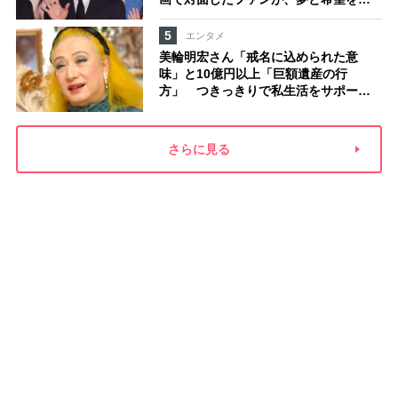
える心遣いに「うれしくて号泣しまし
た」
5
エンタメ
美輪明宏さん「戒名に込められた意
味」と10億円以上「巨額遺産の行
方」 つきっきりで私生活をサポート
していた元俳優が相続か
さらに見る