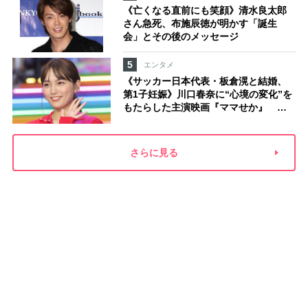
《亡くなる直前にも笑顔》清水良太郎
さん急死、布施辰徳が明かす「誕生
会」とその後のメッセージ
5
エンタメ
《サッカー日本代表・板倉滉と結婚、
第1子妊娠》川口春奈に“心境の変化”を
もたらした主演映画『ママせか』 身
を削って「がんに蝕まれる母」を演じ
た壮絶な撮影現場
さらに見る