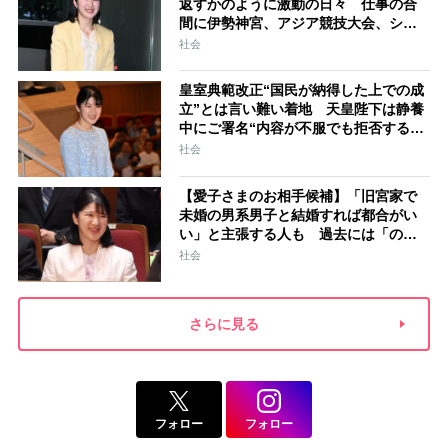
返すかのように激動の日々 仕事の合
間に伊勢神宮、アジア競技大会、シン
ガポール…スケジュールはびっしり
社会
「天皇家のご長女」の揺るがぬ思い
皇室典範改正“国民が納得した上での成
立”とは言い難い着地 天皇陛下は静養
中にご署名“内容が不服でも拒否するこ
とはできない” 米大手紙は男系男子に
社会
固執する日本の現状を批判的に報道
【愛子さまのお相手候補】「旧宮家で
未婚の男系男子と結婚すれば都合がい
い」と主張する人も 過去には「のび
太くん」「野球部エース」「華道家元
社会
の孫」などの名前
さらに見る
フォロー
フォロー