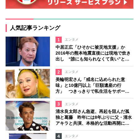
人気記事ランキング
1
エンタメ
中居正広「ひそかに被災地支援」か
2016年の熊本地震直後には現地で炊き
出し “誰にも知られなくて良い”と、
むしろ強まる福祉活動への思い
2
エンタメ
美輪明宏さん「戒名に込められた意
味」と10億円以上「巨額遺産の行
方」 つきっきりで私生活をサポート
していた元俳優が相続か
3
エンタメ
清水良太郎さん急逝、再起を阻んだ孤
独と葛藤 昨年には8年ぶりに父・清水
アキラと共演、本格的な活動再開に向
かっていたが…周囲が懸念していた
「不安定なところ」
4
エンタメ