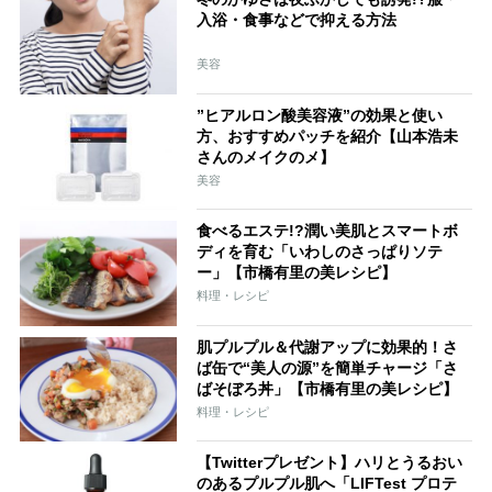
入浴・食事などで抑える方法
美容
”ヒアルロン酸美容液”の効果と使い
方、おすすめパッチを紹介【山本浩未
さんのメイクのメ】
美容
食べるエステ!?潤い美肌とスマートボ
ディを育む「いわしのさっぱりソテ
ー」【市橋有里の美レシピ】
料理・レシピ
肌プルプル＆代謝アップに効果的！さ
ば缶で“美人の源”を簡単チャージ「さ
ばそぼろ丼」【市橋有里の美レシピ】
料理・レシピ
【Twitterプレゼント】ハリとうるおい
のあるプルプル肌へ「LIFTest プロテ