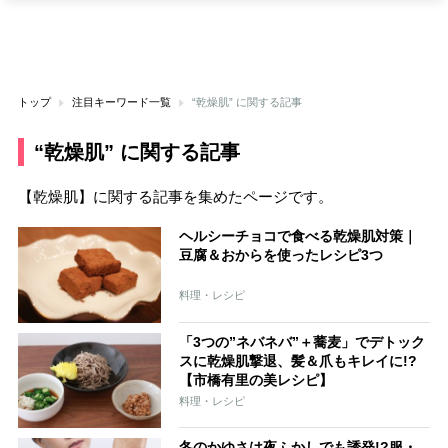
トップ
注目キーワード一覧
“乾燥肌” に関する記事
“乾燥肌” に関する記事
【乾燥肌】に関する記事を集めたページです。
ヘルシーチョコで食べる乾燥肌対策｜
豆腐＆おからを使ったレシピ3つ
料理・レシピ
「3つの”ネバネバ”＋蕎麦」でデトック
スに乾燥肌撃退、髪＆爪もキレイに!?
【市橋有里の美レシピ】
料理・レシピ
冬のかゆさは夜ふかしでも誘発!?服・