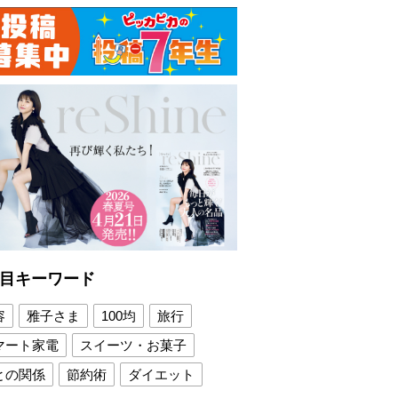
目キーワード
容
雅子さま
100均
旅行
マート家電
スイーツ・お菓子
との関係
節約術
ダイエット