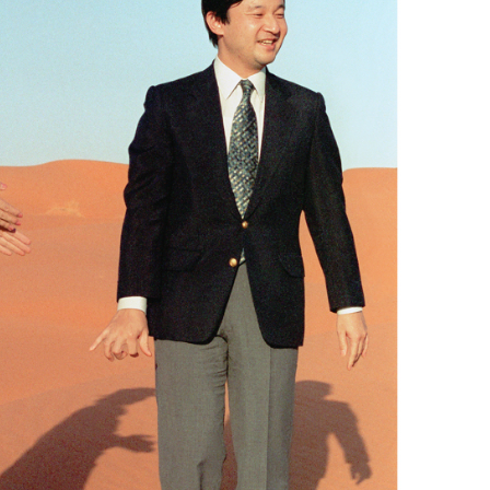
健
美
夫