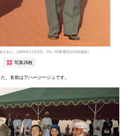
された（1994年11月9日、Ph／時事通信社代表撮影）
写真28枚
した。名前はアハージージュです。