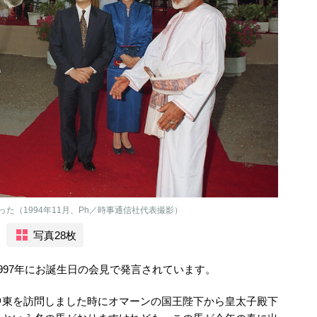
た（1994年11月、Ph／時事通信社代表撮影）
写真28枚
997年にお誕生日の会見で発言されています。
中東を訪問しました時にオマーンの国王陛下から皇太子殿下