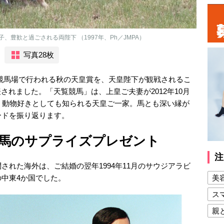
豊歓と過ごされる両陛下 （1997年、Ph／JMPA）
写真28枚
東京競馬場で行われる秋の天皇賞を、天皇陛下が観戦されるこ
されました。「天覧競馬」は、上皇ご夫妻が2012年10月
。動物好きとしても知られる天皇ご一家。馬とも深い縁が
ードを振り返ります。
馬のサプライズプレゼント
注
された海外は、ご結婚の翌年1994年11月のサウジアラビ
中東4か国でした。
美
ス
親