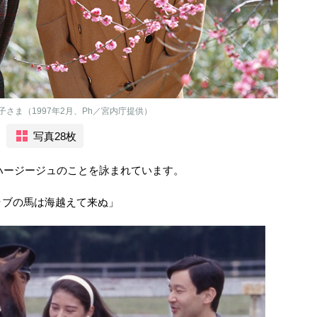
さま（1997年2月、Ph／宮内庁提供）
写真28枚
アハージージュのことを詠まれています。
ラブの馬は海越えて来ぬ」