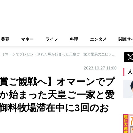
美容
マネー
ライフ
料理
エンタメ
関連サ
【11年ぶりの天皇賞ご観戦へ】オマーンでプレゼントされた馬か始まった天皇ご一家と愛馬のエピソード 御料牧場滞在中に3回のお墓参りも
2023.10.27 11:00
人
皇賞ご観戦へ】オマーンでプ
か始まった天皇ご一家と愛
御料牧場滞在中に3回のお