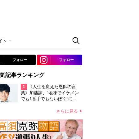
イト
フォロー
フォロー
気記事ランキング
1
《人生を変えた恩師の言
葉》加藤諒、“地味でイケメン
でも1番手でもないぼく”に
「華」という美しい言葉をつけ
てくれた「イワッホー」への感
さらに見る
謝