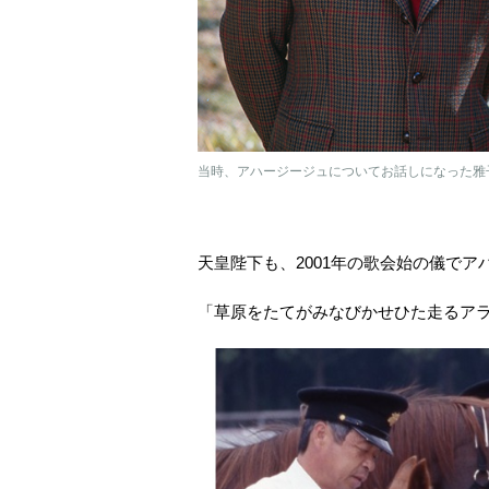
当時、アハージージュについてお話しになった雅子
天皇陛下も、2001年の歌会始の儀で
「草原をたてがみなびかせひた走るア