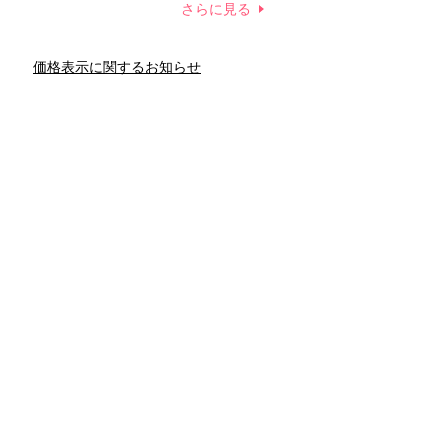
康法
新製品
さらに見る
容賢者のダイエットグッズ
価格表示に関するお知らせ
との関係
新津春子
どか食い