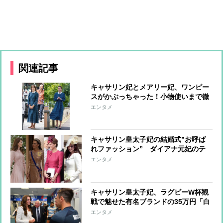
関連記事
キャサリン妃とメアリー妃、ワンピー
スがかぶっちゃった！小物使いまで徹
底比較
エンタメ
キャサリン皇太子妃の結婚式”お呼ば
れファッション” ダイアナ元妃のテ
ィアラ、多様なピンクドレス、着回し
エンタメ
コーデで世界中を魅了
キャサリン皇太子妃、ラグビーW杯観
戦で魅せた有名ブランドの35万円「白
パンツスーツ」姿
エンタメ