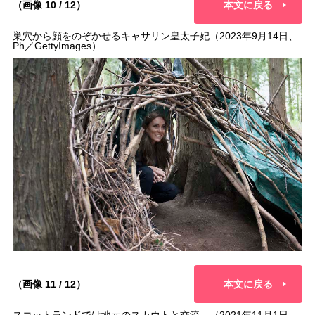
（画像 10 / 12）
本文に戻る
巣穴から顔をのぞかせるキャサリン皇太子妃（2023年9月14日、
Ph／GettyImages）
（画像 11 / 12）
本文に戻る
スコットランドでは地元のスカウトと交流 （2021年11月1日、