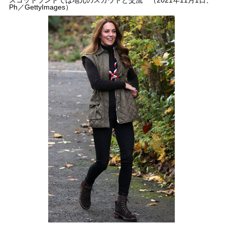
Ph／GettyImages）