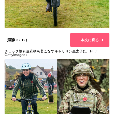
（画像 2 / 12）
本文に戻る
チェック柄も迷彩柄も着こなすキャサリン皇太子妃（Ph／
GettyImages）