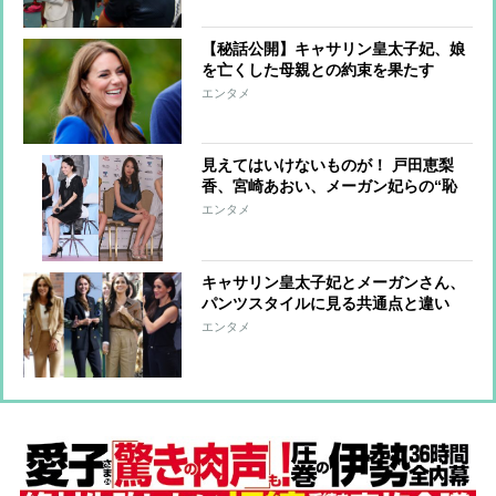
【秘話公開】キャサリン皇太子妃、娘
を亡くした母親との約束を果たす
「星形のイヤリング」に込められた思
エンタメ
い
見えてはいけないものが！ 戸田恵梨
香、宮崎あおい、メーガン妃らの“恥
ずかしい”写真
エンタメ
キャサリン皇太子妃とメーガンさん、
パンツスタイルに見る共通点と違い
「パンツスーツ」「スキニー」「ワイ
エンタメ
ドパンツ」をどう着こなす？