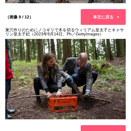
（画像 9 / 12）
本文に戻る
巣穴作りのためにノコギリで木を切るウィリアム皇太子とキャサ
リン皇太子妃（2023年9月14日、Ph／GettyImages）