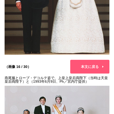
（画像 16 / 30）
本文に戻る
燕尾服とローブ・デコルテ姿で、上皇上皇后両陛下（当時は天皇
皇后両陛下）と（1993年6月9日、Ph／宮内庁提供）