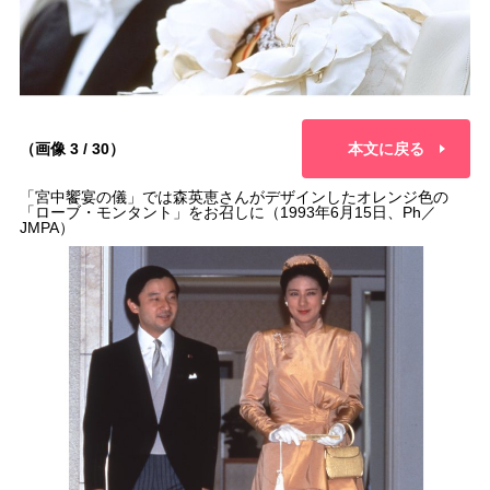
（画像 3 / 30）
本文に戻る
「宮中饗宴の儀」では森英恵さんがデザインしたオレンジ色の
「ローブ・モンタント」をお召しに（1993年6月15日、Ph／
JMPA）