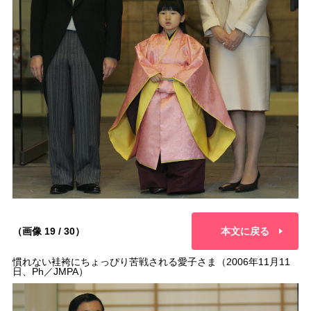
（画像 19 / 30）
本文に戻る
慣れない袿袴にちょっぴり苦戦される愛子さま（2006年11月11
日、Ph／JMPA）