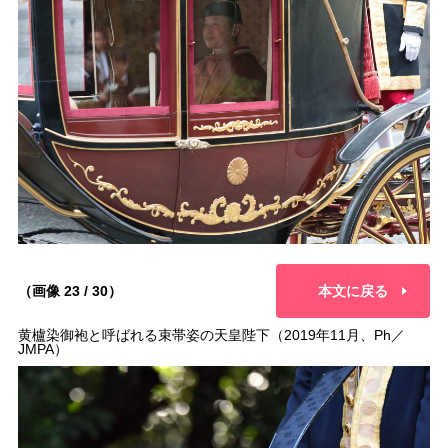
（画像 23 / 30）
本文に戻る
黄櫨染御袍と呼ばれる束帯姿の天皇陛下（2019年11月、Ph／
JMPA）