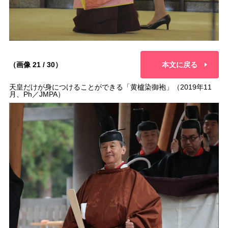
（画像 21 / 30）
本文に戻る
天皇だけが身につけることができる「黄櫨染御袍」（2019年11
月、Ph／JMPA）