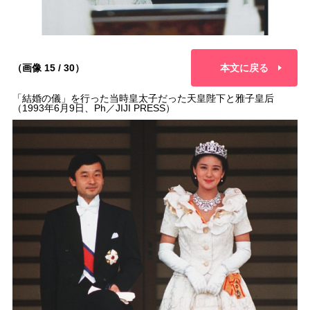
（画像 15 / 30）
本文に戻る
「結婚の儀」を行った当時皇太子だった天皇陛下と雅子皇后
（1993年6月9日、Ph／JIJI PRESS）