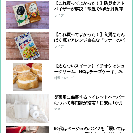
【これ買ってよかった！】防災食アド
バイザーが解説！常温で約5か月保存
可能な「豆腐」が非常食に最適な理由
ライフ
【これ買ってよかった！】良質なたん
ぱく源でアレンジ自在な「ツナ」のパ
ウチタイプが災害時の「あってよかっ
ライフ
た」ごはんに！防災食のプロがアドバ
イス
【太らないスイーツ】イチオシはシュ
ークリーム、NGはチーズケーキ、み
たらし団子
料理・レシピ
災害用に備蓄するトイレットペーパー
について専門家が指南！目安は1か月
分「1人あたり4ロール」
マネー
50代はベージュのパンツを「履いては