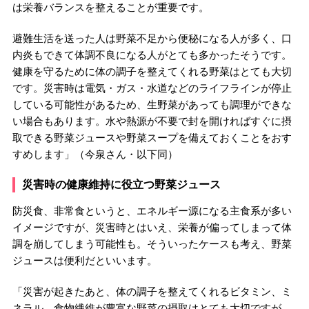
は栄養バランスを整えることが重要です。
避難生活を送った人は野菜不足から便秘になる人が多く、口
内炎もできて体調不良になる人がとても多かったそうです。
健康を守るために体の調子を整えてくれる野菜はとても大切
です。災害時は電気・ガス・水道などのライフラインが停止
している可能性があるため、生野菜があっても調理ができな
い場合もあります。水や熱源が不要で封を開ければすぐに摂
取できる野菜ジュースや野菜スープを備えておくことをおす
すめします」（今泉さん・以下同）
災害時の健康維持に役立つ野菜ジュース
防災食、非常食というと、エネルギー源になる主食系が多い
イメージですが、災害時とはいえ、栄養が偏ってしまって体
調を崩してしまう可能性も。そういったケースも考え、野菜
ジュースは便利だといいます。
「災害が起きたあと、体の調子を整えてくれるビタミン、ミ
ネラル、食物繊維が豊富な野菜の摂取はとても大切ですが、