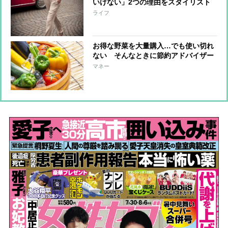
いけない」2つの理由をスタイリスト
が解説
ライフ
お得な野菜を大量購入…でも使い切れ
ない そんなときに節約アドバイザー
が実践している野菜の長持ち法
マネー