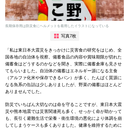
長期保存用は防災食にヘルメットを着用したイラストになっている
写真7枚
「私は東日本大震災をきっかけに災害食の研究をはじめ、全
国各地の自治体を視察。備蓄食品の内容や賞味期限が切れた
備蓄食はどうするのかなどを聞き、実際に備蓄倉庫も見させ
てもらいました。自治体の備蓄はエネルギー源になる主食
（アルファ化米や保存できるパン）が多く、たんぱく質源に
なる魚系の缶詰は少しありましたが、野菜の備蓄はほとんど
ありませんでした。
防災でいちばん大切なのは命を守ることですが、東日本大震
災や熊本地震では災害関連死も多く、せっかく命が助かって
も、長引く避難生活で栄養・衛生環境の悪化により体調を崩
してしまうケースも多くありました。健康を維持するために