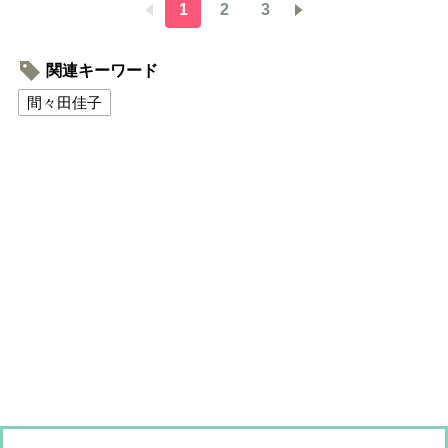
1
2
3
関連キーワード
間々田佳子