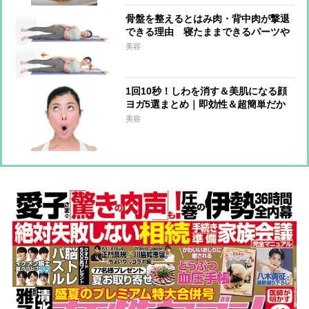
骨盤を整えるとはみ肉・背中肉が撃退
できる理由 寝たままできるパーツや
せエクササイズ2つ
美容
1回10秒！しわを消す＆美肌になる顔
ヨガ5選まとめ｜即効性＆超簡単だか
ら続けられる！
美容