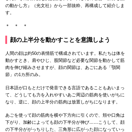
の動かし方』（光文社）から一部抜粋、再構成して紹介しま
す。
＊ ＊ ＊
顔の上半分を動かすことを意識しよう
人間の顔は約50の表情筋で構成されています。私たちは体を
動かすとき、肩やひじ、股関節など必要な関節を動かして筋
肉を伸び縮みさせますが、顔の関節は、あごにある「顎関
節」の1カ所のみ。
日本語が口もとだけで発音できる言語であることもあいまっ
て、どうしても力を入れやすいあご周辺の筋肉を使いがちに
なり、逆に、顔の上半分の筋肉は放置しがちになります。
あごを使って顔の筋肉を横や下方向に引くので、頬や口角は
下がり、加齢によっても顔の下半分が伸び……こうして、顔
の下半分ががっちりした、三角形に広がった顔になっていっ