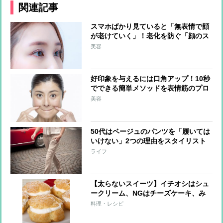
関連記事
スマホばかり見ていると「無表情で顔
が老けていく」！老化を防ぐ「顔のス
トレッチ」2つを歯科医が教える
美容
好印象を与えるには口角アップ！10秒
でできる簡単メソッドを表情筋のプロ
が伝授！
美容
50代はベージュのパンツを「履いては
いけない」2つの理由をスタイリスト
が解説
ライフ
【太らないスイーツ】イチオシはシュ
ークリーム、NGはチーズケーキ、み
たらし団子
料理・レシピ