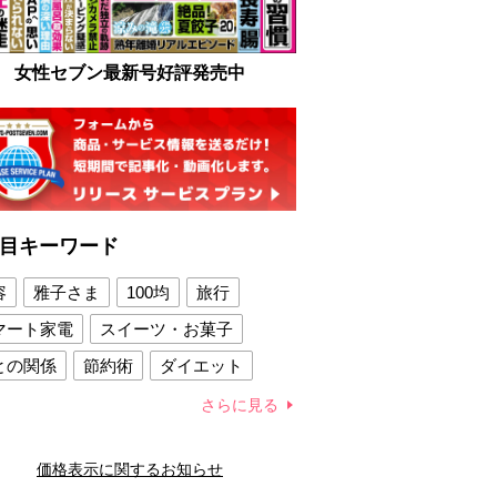
女性セブン最新号好評発売中
目キーワード
容
雅子さま
100均
旅行
マート家電
スイーツ・お菓子
との関係
節約術
ダイエット
康法
新製品
さらに見る
容賢者のダイエットグッズ
価格表示に関するお知らせ
との関係
新津春子
どか食い