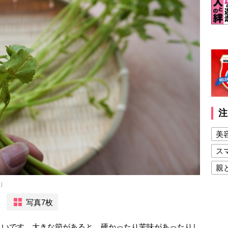
注
美
ス
親
健
C）
美
写真7枚
夫
よいです。大きな節があると、硬かったり苦味があったりし