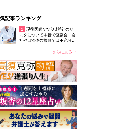
気記事ランキング
1
現役医師が“がん検診”のリ
スクについて本音で座談会「会
社や自治体の検診では不充分」
な現実、がん予防のためには
「一般的な健康を意識した生
さらに見る
活」で充分