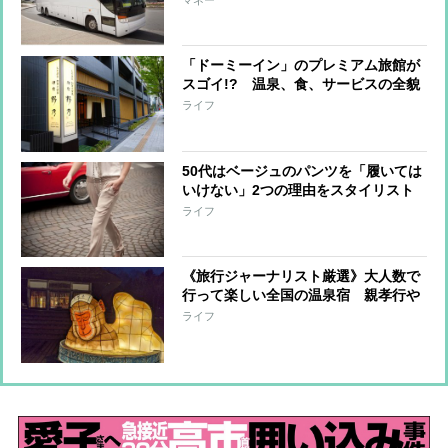
「ドーミーイン」のプレミアム旅館が
スゴイ!? 温泉、食、サービスの全貌
ライフ
50代はベージュのパンツを「履いては
いけない」2つの理由をスタイリスト
が解説
ライフ
《旅行ジャーナリスト厳選》大人数で
行って楽しい全国の温泉宿 親孝行や
グループ旅行に最適＆交通費無料も
ライフ