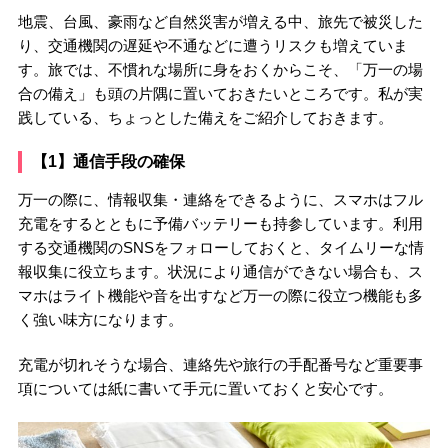
地震、台風、豪雨など自然災害が増える中、旅先で被災した
り、交通機関の遅延や不通などに遭うリスクも増えていま
す。旅では、不慣れな場所に身をおくからこそ、「万一の場
合の備え」も頭の片隅に置いておきたいところです。私が実
践している、ちょっとした備えをご紹介しておきます。
【1】通信手段の確保
万一の際に、情報収集・連絡をできるように、スマホはフル
充電をするとともに予備バッテリーも持参しています。利用
する交通機関のSNSをフォローしておくと、タイムリーな情
報収集に役立ちます。状況により通信ができない場合も、ス
マホはライト機能や音を出すなど万一の際に役立つ機能も多
く強い味方になります。
充電が切れそうな場合、連絡先や旅行の手配番号など重要事
項については紙に書いて手元に置いておくと安心です。