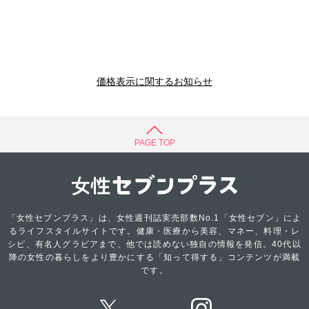
価格表示に関するお知らせ
PAGE TOP
「女性セブンプラス」は、女性週刊誌実売部数No.1「女性セブン」によ
るライフスタイルサイトです。健康・医療から美容、マネー、料理・レ
シピ、有名人グラビアまで、他では読めない独自の情報を発信。40代以
降の女性の暮らしをより豊かにする「知って得する」コンテンツが満載
です。