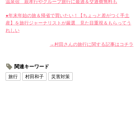
温泉宿 親孝行やグループ旅行に最適＆交通費無料も
●年末年始の旅＆帰省で買いたい！【ちょっと差がつく手土
産】を旅行ジャーナリストが厳選 見た目重視＆もらってう
れしい
→村田さんの旅行に関する記事はコチラ
関連キーワード
旅行
村田和子
災害対策