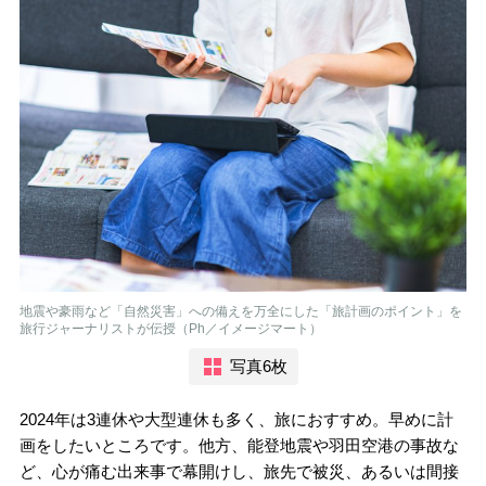
地震や豪雨など「自然災害」への備えを万全にした「旅計画のポイント」を
旅行ジャーナリストが伝授（Ph／イメージマート）
写真6枚
2024年は3連休や大型連休も多く、旅におすすめ。早めに計
画をしたいところです。他方、能登地震や羽田空港の事故な
ど、心が痛む出来事で幕開けし、旅先で被災、あるいは間接