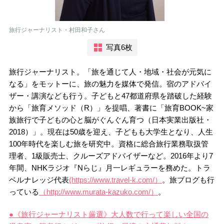
旅行ジャーナリスト・村田和子さん
写真6枚
旅行ジャーナリスト。「旅を通じて人・地域・社会が元気に
なる」をモットーに、旅の魅力を媒体で発信。宿のアドバイ
ザー・講演なども行う。子どもと47都道府県を踏破した経験
から「旅育メソッド（R）」を提唱、著書に「旅育BOOK~家
族旅行で子どもの心と脳がぐんぐん育つ（日本実業出版社・
2018）」。現在は50歳を迎え、子どもも大学生となり、人生
100年時代を楽しむ旅を研究中。資格に総合旅行業務取扱管
理者、1級販売士、クルーズアドバイザーなど。
2016
年より
7
年間、
NHK
ラジオ『
N
らじ』月一レギュラーを
務めた。トラ
ベルナレッジ代表
(https://www.travel-k.com/）
。旅ブログも行
っている
（http://www.murata-kazuko.com/）
。
●《旅行ジャーナリスト厳選》大人数で行って楽しい全国の