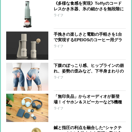
《多様な食感を実現》Toffyのコード
レスかき氷器、氷の細かさを無段階に
調整可能 冷製パスタ、そうめん、サ
ライフ
ラダなど料理への活用も
手挽きの楽しさと電動の手軽さを1台
で実現するEPEIOSのコーヒー用グラ
インダー『Essence Duo』 世界一の
ライフ
バリスタと共同開発
下腹のぽっこり感、ヒップラインの崩
れ、姿勢の歪みなど、下半身まわりの
悩みに、はくだけでアプローチするシ
ライフ
ックスパッドの『コアヒップ』“なが
ら”でケアできる手軽さも魅力
「無印良品」からオーディオが新登
場！イヤホン＆スピーカーなど5機種
をひと足先に体験
ライフ
鍼と指圧の利点を融合した“シャクテ