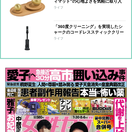
ィマット”の心地よさを気軽に取り入
れられる『ワンダーボール セット』
ライフ
「手をほぐす」「足裏を刺激する」な
ど短時間で整えられる形に進化
「360度クリーニング」を実現したシ
ャークのコードレススティッククリー
ナー 強い吸引力とヘッドの密着性で
ライフ
奥までしっかりアプローチ