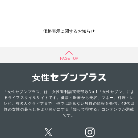
価格表示に関するお知らせ
PAGE TOP
「女性セブンプラス」は、女性週刊誌実売部数No.1「女性セブン」によ
るライフスタイルサイトです。健康・医療から美容、マネー、料理・レ
シピ、有名人グラビアまで、他では読めない独自の情報を発信。40代以
降の女性の暮らしをより豊かにする「知って得する」コンテンツが満載
です。