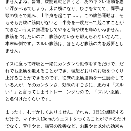
ませんよね。普通、腹筋運動と言うと、あのキツい運動を思
い浮かべるでしょう。床に横になり、ひざを立てて、両手は
頭の後ろで組み、上半身を起こす……。この腹筋運動は、そ
もそもお腹に筋肉がないと上半身を一度だって起こすことが
できないうえに無理をしてやると首や腰を痛めかねません。
腹筋をつけたいのに、腹筋がないから鍛えられないなんて、
本末転倒です。ズルい腹筋は、ほとんど腹筋の力を必要とし
ません。
イスに座って呼吸と一緒にカンタンな動作をするだけで、だ
れでも腹筋を鍛えることができ、理想どおりのお腹をつくり
上げることができるのです。従来の腹筋運動を一生懸命して
いる人が、そのカンタンさ、効果のすごさに、思わず「ズル
い！」と言ってしまうトレーニングなので、「ズルい腹筋」
と名付けたくらいです。
まったく、むずかしくありません。それも、1日1分継続する
だけで、マイナス10cmのウエストをつくることができるだけ
でなく、背中やせ、猫背の改善など、お腹やせ以外の効果も