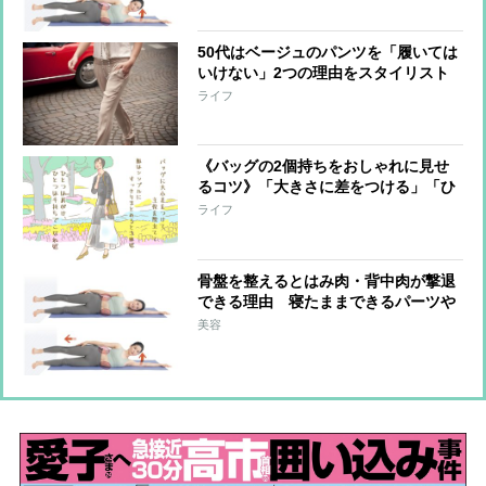
50代はベージュのパンツを「履いては
いけない」2つの理由をスタイリスト
が解説
ライフ
《バッグの2個持ちをおしゃれに見せ
るコツ》「大きさに差をつける」「ひ
とつが肩がけならもうひとつは手持ち
ライフ
に」スタイリストが指南する
骨盤を整えるとはみ肉・背中肉が撃退
できる理由 寝たままできるパーツや
せエクササイズ2つ
美容