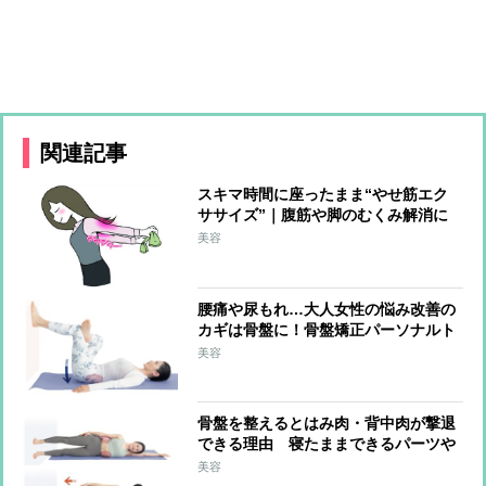
関連記事
スキマ時間に座ったまま“やせ筋エク
ササイズ”｜腹筋や脚のむくみ解消に
効く!
美容
腰痛や尿もれ…大人女性の悩み改善の
カギは骨盤に！骨盤矯正パーソナルト
レーナーが教える寝たままできる体操
美容
骨盤を整えるとはみ肉・背中肉が撃退
できる理由 寝たままできるパーツや
せエクササイズ2つ
美容