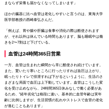
まならず栄養も届かなくなってしまいます」
ほかの臓器に比べ血管は老化しやすいと言うのは、東海大学
医学部教授の西崎泰弘さんだ。
「例えば、胃や腸や肝臓は食事や消化の際は酷使されます
が、それ以外は休んでいる時間もあります。脳も睡眠中は働
きを2〜7割ほど下げている。
血管は24時間365日営業
一方、血管は生まれた瞬間から常に酷使され続けています。
また、驚いたり寒いところに行ったりすれば血圧は上がり、
眠ったりトイレで排泄すれば下がるというように、生活のさ
まざまな局面で血圧は上下動しています。血管はこうした変
化を受け止めながら、24時間365日休みなしで働く必要があ
るため、”経年劣化”は格段に速い。基本的に血管年齢は実年
齢に比例しますが、生活習慣の乱れやストレスで血管の老化
が進むこともあります」