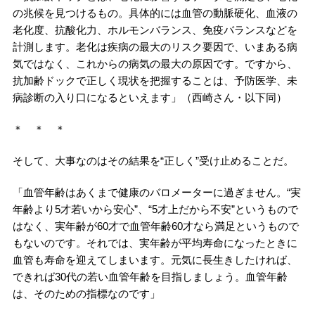
の兆候を見つけるもの。具体的には血管の動脈硬化、血液の
老化度、抗酸化力、ホルモンバランス、免疫バランスなどを
計測します。老化は疾病の最大のリスク要因で、いまある病
気ではなく、これからの病気の最大の原因です。ですから、
抗加齢ドックで正しく現状を把握することは、予防医学、未
病診断の入り口になるといえます」（西崎さん・以下同）
＊ ＊ ＊
そして、大事なのはその結果を“正しく”受け止めることだ。
「血管年齢はあくまで健康のバロメーターに過ぎません。“実
年齢より5才若いから安心”、“5才上だから不安”というもので
はなく、実年齢が60才で血管年齢60才なら満足というもので
もないのです。それでは、実年齢が平均寿命になったときに
血管も寿命を迎えてしまいます。元気に長生きしたければ、
できれば30代の若い血管年齢を目指しましょう。血管年齢
は、そのための指標なのです」