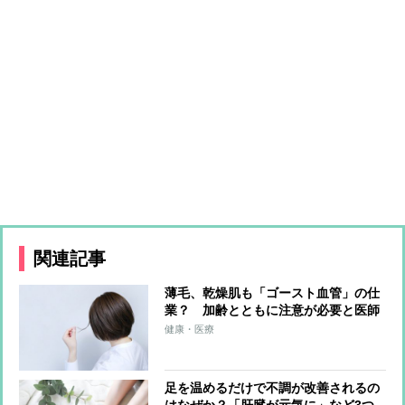
関連記事
薄毛、乾燥肌も「ゴースト血管」の仕
業？ 加齢とともに注意が必要と医師
が警鐘を鳴らすワケとは？
健康・医療
足を温めるだけで不調が改善されるの