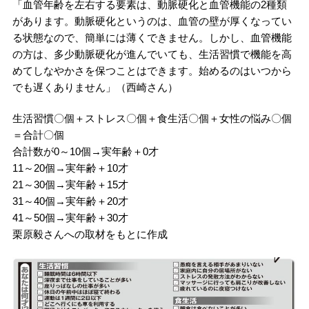
「血管年齢を左右する要素は、動脈硬化と血管機能の2種類
があります。動脈硬化というのは、血管の壁が厚くなってい
る状態なので、簡単には薄くできません。しかし、血管機能
の方は、多少動脈硬化が進んでいても、生活習慣で機能を高
めてしなやかさを保つことはできます。始めるのはいつから
でも遅くありません」（西崎さん）
生活習慣〇個＋ストレス〇個＋食生活〇個＋女性の悩み〇個
＝合計〇個
合計数が0～10個→実年齢＋0才
11～20個→実年齢＋10才
21～30個→実年齢＋15才
31～40個→実年齢＋20才
41～50個→実年齢＋30才
栗原毅さんへの取材をもとに作成