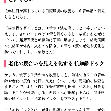
近年注目が高まっている口腔環境の改善も、血管年齢の若返
りをもたらす。
「歯や舌を磨くことは、血管や血液を磨くことに等しいとい
えます。きれいにすれば血管も若くなるし、放置すると老け
ていく。起床直後と就寝前は丁寧に磨きましょう。歯周病菌
や虫歯菌が体内に入るのを防ぎ、血管や血液の老化や劣化を
防いでくれます」（栗原さん）
老化の度合いを見える化する 抗加齢ドック
かように食事や生活習慣を改善しても、前述の通り、血管年
齢や老化の度合いは目に見えにくい。ゆえに定期的な検査を
することで、より正確に血管の状態を把握しベストな対策を
講じることが可能になる。西崎さんが推奨するのは、健康診
断や脳ドックに「抗加齢ドック」をプラスすること。
「抗加齢ドックとは、老化に影響するデータを測定し、老化