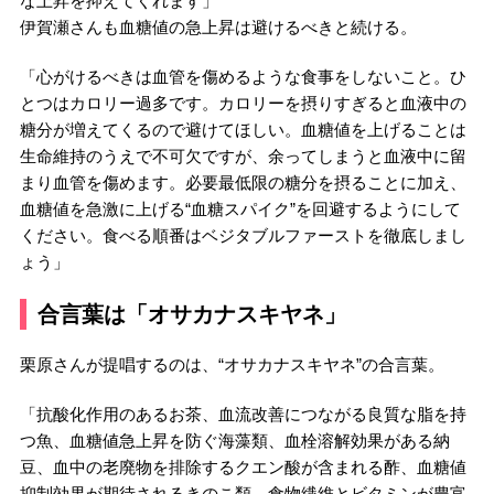
な上昇を抑えてくれます」
伊賀瀬さんも血糖値の急上昇は避けるべきと続ける。
「心がけるべきは血管を傷めるような食事をしないこと。ひ
とつはカロリー過多です。カロリーを摂りすぎると血液中の
糖分が増えてくるので避けてほしい。血糖値を上げることは
生命維持のうえで不可欠ですが、余ってしまうと血液中に留
まり血管を傷めます。必要最低限の糖分を摂ることに加え、
血糖値を急激に上げる“血糖スパイク”を回避するようにして
ください。食べる順番はベジタブルファーストを徹底しまし
ょう」
合言葉は「オサカナスキヤネ」
栗原さんが提唱するのは、“オサカナスキヤネ”の合言葉。
「抗酸化作用のあるお茶、血流改善につながる良質な脂を持
つ魚、血糖値急上昇を防ぐ海藻類、血栓溶解効果がある納
豆、血中の老廃物を排除するクエン酸が含まれる酢、血糖値
抑制効果が期待されるきのこ類、食物繊維とビタミンが豊富