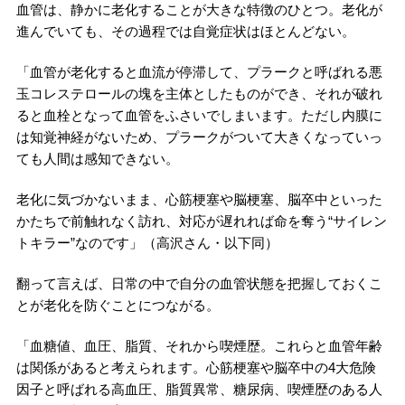
血管は、静かに老化することが大きな特徴のひとつ。老化が
進んでいても、その過程では自覚症状はほとんどない。
「血管が老化すると血流が停滞して、プラークと呼ばれる悪
玉コレステロールの塊を主体としたものができ、それが破れ
ると血栓となって血管をふさいでしまいます。ただし内膜に
は知覚神経がないため、プラークがついて大きくなっていっ
ても人間は感知できない。
老化に気づかないまま、心筋梗塞や脳梗塞、脳卒中といった
かたちで前触れなく訪れ、対応が遅れれば命を奪う“サイレン
トキラー”なのです」（高沢さん・以下同）
翻って言えば、日常の中で自分の血管状態を把握しておくこ
とが老化を防ぐことにつながる。
「血糖値、血圧、脂質、それから喫煙歴。これらと血管年齢
は関係があると考えられます。心筋梗塞や脳卒中の4大危険
因子と呼ばれる高血圧、脂質異常、糖尿病、喫煙歴のある人