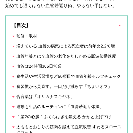
始めても遅くはない血管若返り術、やらない手はない。
【目次】
監修・取材
増えている 血管の病気による死亡者は前年比2.2％増
血管年齢とは？血管の老化をたしかめる脈波伝播速度
血管は24時間365日営業
食生活や生活習慣など50項目で血管年齢セルフチェック
食習慣から見直す。一口だけ減らす「ちょいオフ」
合言葉は「オサカナスキヤネ」
運動も生活のルーティンに「血管若返り体操」
＂第2の心臓＂ふくらはぎを鍛える かかと上げ下げ
太ももとおしりの筋肉を鍛えて血流改善 すわるスロース
クワット