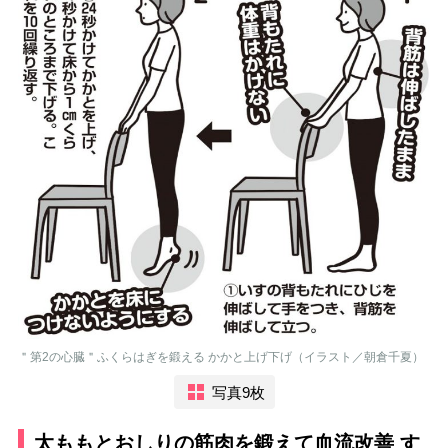
＂第2の心臓＂ふくらはぎを鍛える かかと上げ下げ（イラスト／朝倉千夏）
写真9枚
太ももとおしりの筋肉を鍛えて血流改善 す