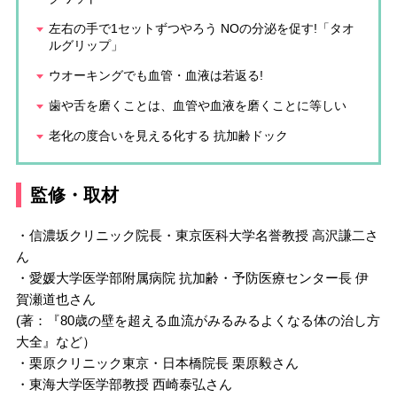
左右の手で1セットずつやろう NOの分泌を促す!「タオ
ルグリップ」
ウオーキングでも血管・血液は若返る!
歯や舌を磨くことは、血管や血液を磨くことに等しい
老化の度合いを見える化する 抗加齢ドック
監修・取材
・信濃坂クリニック院長・東京医科大学名誉教授 高沢謙二さ
ん
・愛媛大学医学部附属病院 抗加齢・予防医療センター長 伊
賀瀬道也さん
(著：『80歳の壁を超える血流がみるみるよくなる体の治し方
大全』など）
・栗原クリニック東京・日本橋院長 栗原毅さん
・東海大学医学部教授 西崎泰弘さん