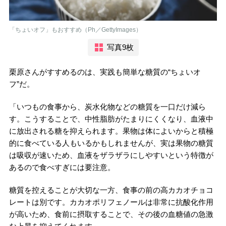
「ちょいオフ」もおすすめ（Ph／GettyImages）
写真9枚
栗原さんがすすめるのは、実践も簡単な糖質の“ちょいオ
フ”だ。
「いつもの食事から、炭水化物などの糖質を一口だけ減ら
す。こうすることで、中性脂肪がたまりにくくなり、血液中
に放出される糖を抑えられます。果物は体によいからと積極
的に食べている人もいるかもしれませんが、実は果物の糖質
は吸収が速いため、血液をザラザラにしやすいという特徴が
あるので食べすぎには要注意。
糖質を控えることが大切な一方、食事の前の高カカオチョコ
レートは別です。カカオポリフェノールは非常に抗酸化作用
が高いため、食前に摂取することで、その後の血糖値の急激