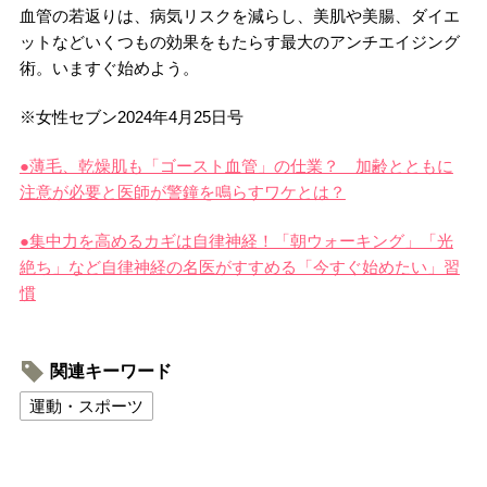
血管の若返りは、病気リスクを減らし、美肌や美腸、ダイエ
ットなどいくつもの効果をもたらす最大のアンチエイジング
術。いますぐ始めよう。
※女性セブン2024年4月25日号
●薄毛、乾燥肌も「ゴースト血管」の仕業？ 加齢とともに
注意が必要と医師が警鐘を鳴らすワケとは？
●集中力を高めるカギは自律神経！「朝ウォーキング」「光
絶ち」など自律神経の名医がすすめる「今すぐ始めたい」習
慣
関連キーワード
運動・スポーツ