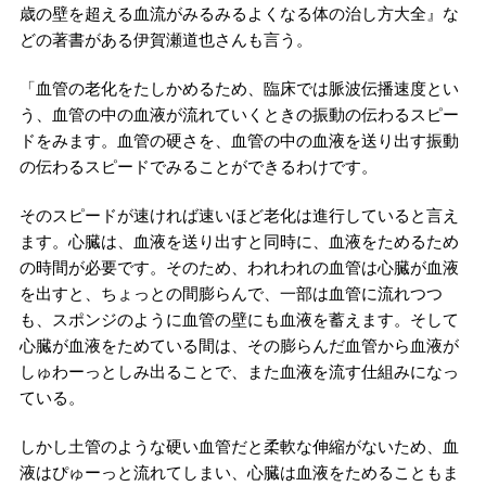
歳の壁を超える血流がみるみるよくなる体の治し方大全』な
どの著書がある伊賀瀬道也さんも言う。
「血管の老化をたしかめるため、臨床では脈波伝播速度とい
う、血管の中の血液が流れていくときの振動の伝わるスピー
ドをみます。血管の硬さを、血管の中の血液を送り出す振動
の伝わるスピードでみることができるわけです。
そのスピードが速ければ速いほど老化は進行していると言え
ます。心臓は、血液を送り出すと同時に、血液をためるため
の時間が必要です。そのため、われわれの血管は心臓が血液
を出すと、ちょっとの間膨らんで、一部は血管に流れつつ
も、スポンジのように血管の壁にも血液を蓄えます。そして
心臓が血液をためている間は、その膨らんだ血管から血液が
しゅわーっとしみ出ることで、また血液を流す仕組みになっ
ている。
しかし土管のような硬い血管だと柔軟な伸縮がないため、血
液はぴゅーっと流れてしまい、心臓は血液をためることもま