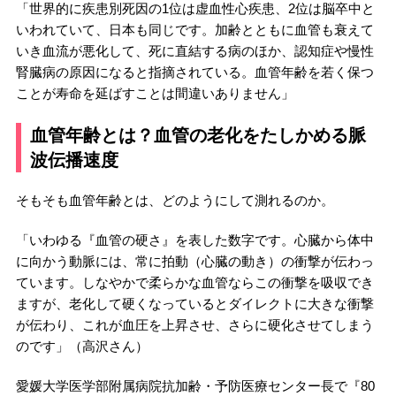
「世界的に疾患別死因の1位は虚血性心疾患、2位は脳卒中と
いわれていて、日本も同じです。加齢とともに血管も衰えて
いき血流が悪化して、死に直結する病のほか、認知症や慢性
腎臓病の原因になると指摘されている。血管年齢を若く保つ
ことが寿命を延ばすことは間違いありません」
血管年齢とは？血管の老化をたしかめる脈
波伝播速度
そもそも血管年齢とは、どのようにして測れるのか。
「いわゆる『血管の硬さ』を表した数字です。心臓から体中
に向かう動脈には、常に拍動（心臓の動き）の衝撃が伝わっ
ています。しなやかで柔らかな血管ならこの衝撃を吸収でき
ますが、老化して硬くなっているとダイレクトに大きな衝撃
が伝わり、これが血圧を上昇させ、さらに硬化させてしまう
のです」（高沢さん）
愛媛大学医学部附属病院抗加齢・予防医療センター長で『80