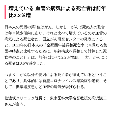
増えている 血管の病気による死亡者は前年
比2.2％増
日本人の死因の第1位はがん。しかし、がんで死ぬ人の割合
は年々減少傾向にあり、それと比べて増えているのが血管の
病気による死亡者だ。国立がん研究センターの発表による
と、2021年の日本人の「全死因年齢調整死亡率（※異なる集
団や時点と比較するために、年齢構成を調整して計算した死
亡率のこと）」は、前年に比べて2.2％増加。一方、がんによ
る死者は0.6％減少した。
つまり、がん以外の要因による死亡者が増えているというこ
とであり、具体的には新型コロナウイルス感染症や老衰、そ
して、循環器疾患など血管の病気が挙げられる。
信濃坂クリニック院長で、東京医科大学名誉教授の高沢謙二
さんが言う。