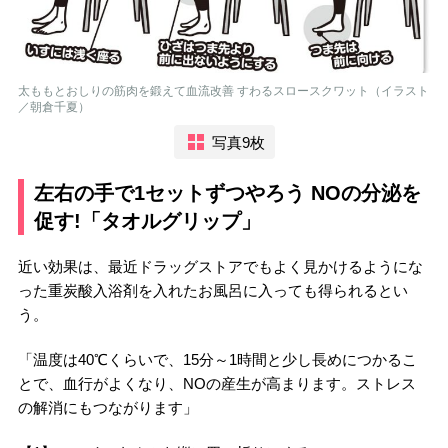
太ももとおしりの筋肉を鍛えて血流改善 すわるスロースクワット（イラスト
／朝倉千夏）
写真9枚
左右の手で1セットずつやろう NOの分泌を
促す!「タオルグリップ」
近い効果は、最近ドラッグストアでもよく見かけるようにな
った重炭酸入浴剤を入れたお風呂に入っても得られるとい
う。
「温度は40℃くらいで、15分～1時間と少し長めにつかるこ
とで、血行がよくなり、NOの産生が高まります。ストレス
の解消にもつながります」