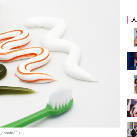
人
hotoAC）