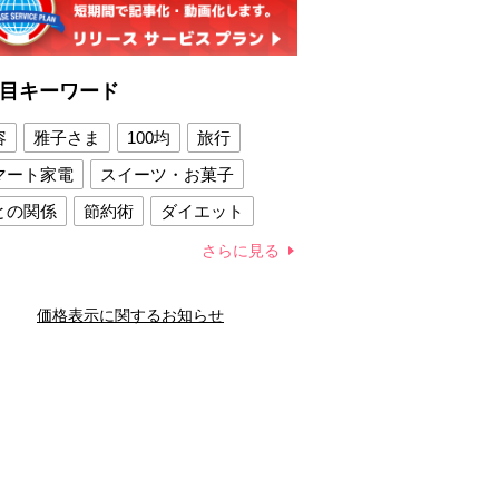
目キーワード
容
雅子さま
100均
旅行
マート家電
スイーツ・お菓子
との関係
節約術
ダイエット
康法
新製品
さらに見る
容賢者のダイエットグッズ
価格表示に関するお知らせ
との関係
新津春子
どか食い