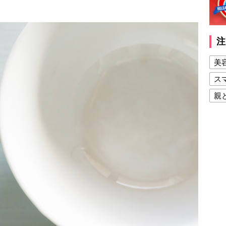
注
美
ス
親
健
美
夫