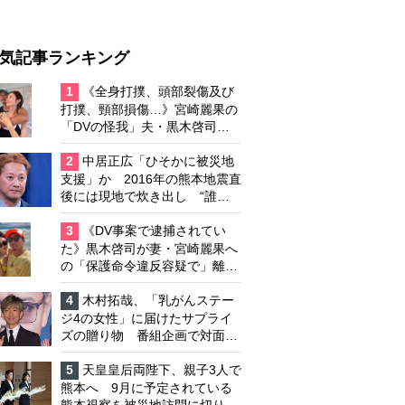
気記事ランキング
1
《全身打撲、頭部裂傷及び
打撲、頸部損傷…》宮崎麗果の
「DVの怪我」夫・黒木啓司の
逮捕で始まる「夫婦の闘争」
2
中居正広「ひそかに被災地
支援」か 2016年の熊本地震直
後には現地で炊き出し “誰に
も知られなくて良い”と、むし
ろ強まる福祉活動への思い
3
《DV事案で逮捕されてい
た》黒木啓司が妻・宮崎麗果へ
の「保護命令違反容疑で」離婚
協議は「第二ステージ」へ
4
木村拓哉、「乳がんステー
ジ4の女性」に届けたサプライ
ズの贈り物 番組企画で対面し
たファンが、夢と希望を与える
心遣いに「うれしくて号泣しま
5
天皇皇后両陛下、親子3人で
した」
熊本へ 9月に予定されている