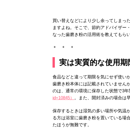
買い替えなどにより少し余ってしまっ
ますよね。そこで、節約アドバイザー
なった歯磨き粉の活用術を教えてもら
＊ ＊ ＊
実は実質的な使用期
食品などと違って期限を気にせず使い
歯磨き粉本体には記載されていません
のは、通常の環境に保存した状態で3年
id=10845）
。また、開封済みの場合は
保存するときは湿気の多い場所や気温
る方は浴室に歯磨き粉を置いている場
たほうが無難です。