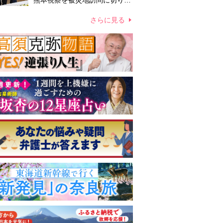
熊本視察を被災地訪問に切り替
えての実施が現実的か 上皇ご
夫妻から受け継ぐ“国民への寄
さらに見る
り添い方”