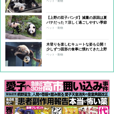
ペット・動物
【上野の双子パンダ】減量の原因は夏
バテだった？涼しく過ごしやすい季節
が到来し体重また増加
ペット・動物
木登りを楽しむキュートな姿も公開！
少しずつ固形の食事に慣れてきた上野
の双子パンダの近況
ペット・動物