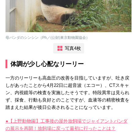
母パンダのシンシン（Ph／(公財)東京動物園協会）
写真4枚
体調が少し心配なリーリー
一方のリーリーも高血圧の改善を目指していますが、吐き戻
しがあったことから4月22日に超音波（エコー）、CTスキャ
ン、内視鏡等の検査を実施したそうです。特段異常は見られ
ず、採食、行動も良好とのことですが、血液等の精密検査を
踏まえた結果が後日公表されることになっています。
●【上野動物園】工事後の屋外放飼場でジャイアントパンダ
の展示を再開！放飼場に戻って最初に行ったことは？