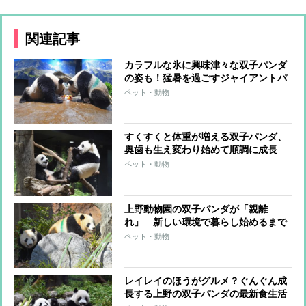
関連記事
カラフルな氷に興味津々な双子パンダ
の姿も！猛暑を過ごすジャイアントパ
ンダの様子を紹介
ペット・動物
すくすくと体重が増える双子パンダ、
奥歯も生え変わり始めて順調に成長
中！
ペット・動物
上野動物園の双子パンダが「親離
れ」 新しい環境で暮らし始めるまで
に行われた4ステップ
ペット・動物
レイレイのほうがグルメ？ぐんぐん成
長する上野の双子パンダの最新食生活